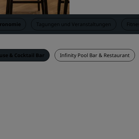
tronomie
Tagungen und Veranstaltungen
Fitne
ouse & Cocktail Bar
Infinity Pool Bar & Restaurant