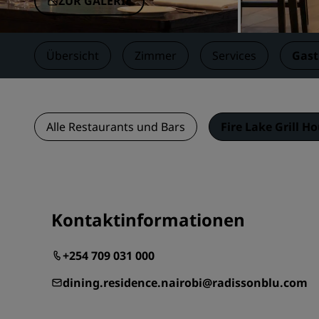
ZUR GALERIE
Übersicht
Zimmer
Services
Gas
Alle Restaurants und Bars
Fire Lake Grill H
Kontaktinformationen
+254 709 031 000
dining.residence.nairobi@radissonblu.com