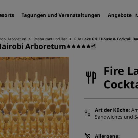
esorts
Tagungen und Veranstaltungen
Angebote
irobi Arboretum
Restaurant und Bar
Fire Lake Grill House & Cocktail Ba
 Nairobi Arboretum
Finden Sie Ihr Hotel
Reiseziele
Fire L
Resorts
Cockta
Serviced Apartments
Flughafenhotels
Neue und geplante Hotels
Art der Küche:
Ame
Tagungen und
Sandwiches und S
Veranstaltungen
Entdecken Sie Radisson Me
Allergene: