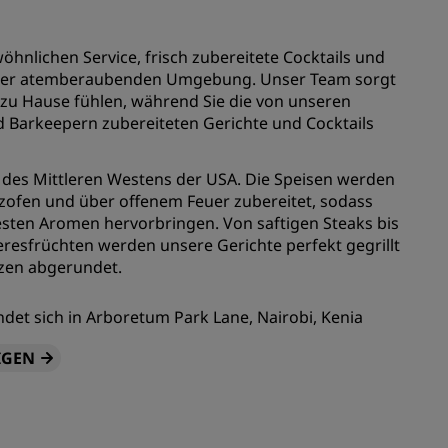
n
Hochzeitslocations
n
hnlichen Service, frisch zubereitete Cocktails und
Nachhaltige Aufenthalte
einer atemberaubenden Umgebung. Unser Team sorgt
Aufenthalte für Sportteams
e zu Hause fühlen, während Sie die von unseren
Geschäftsreisender
 Barkeepern zubereiteten Gerichte und Cocktails
Hotels im Stadtzentrum
n des Mittleren Westens der USA. Die Speisen werden
Besuchen Sie unseren Blog
zofen und über offenem Feuer zubereitet, sodass
sten Aromen hervorbringen. Von saftigen Steaks bis
Radisson Rewards
resfrüchten werden unsere Gerichte perfekt gegrillt
zen abgerundet.
Entdecken Sie Radisson Rewards
chen
Vorteile
ndet sich in Arboretum Park Lane, Nairobi, Kenia
So verwenden Sie Punkte
IGEN
So sammeln Sie Punkte
Bookers and Planners