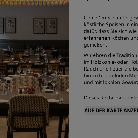
Einen Meetingraum buche
Fordern Sie ein Angebot a
Genießen Sie außergewö
köstliche Speisen in 
Veranstaltungsorte
dafür, dass Sie sich wi
Branchenlösungen
erfahrenen Köchen und
genießen.
Flüge suchen
Wir ehren die Traditio
im Holzkohle- oder Hol
Flüge suchen
Rauch und Feuer die be
hin zu brutzelnden Mee
Restaurants
und mit lokalen Gewür
Nach einem Restaurant su
Dieses Restaurant befi
Digitale Services
AUF DER KARTE ANZE
Radisson Hotels App