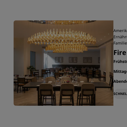
Amerika
Ernähr
Familie
Fire
Frühs
Mitta
Abend
SCHNEL