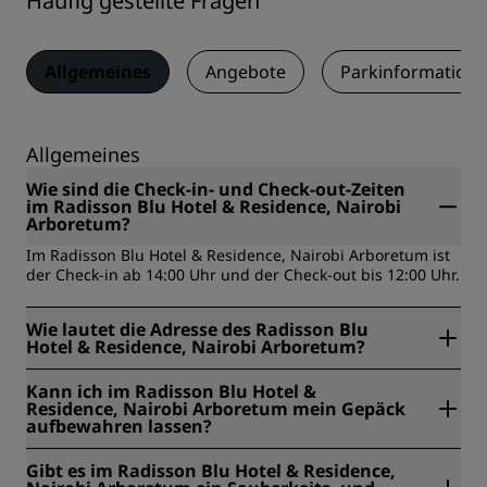
Häufig gestellte Fragen
Allgemeines
Angebote
Parkinformation
Allgemeines
Wie sind die Check-in- und Check-out-Zeiten
im Radisson Blu Hotel & Residence, Nairobi
Arboretum?
Im Radisson Blu Hotel & Residence, Nairobi Arboretum ist
der Check-in ab 14:00 Uhr und der Check-out bis 12:00 Uhr.
Wie lautet die Adresse des Radisson Blu
Hotel & Residence, Nairobi Arboretum?
Das Radisson Blu Hotel & Residence, Nairobi Arboretum
Kann ich im Radisson Blu Hotel &
befindet sich in Arboretum Park Lane, Nairobi, Kenia.
Residence, Nairobi Arboretum mein Gepäck
aufbewahren lassen?
Ja, im Radisson Blu Hotel & Residence, Nairobi Arboretum
Gibt es im Radisson Blu Hotel & Residence,
wird eine Gepäckaufbewahrung angeboten.