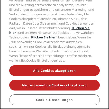
verbessern und zu personalisieren, um den Datenverkehr
Bangalore
und die Nutzung der Website zu analysieren, um Ihre
Berlin
Einstellungen zu speichern und um unsere Marketing- und
Budapest
Verkaufsbemühungen zu unterstützen. Indem Sie „Alle
Kopenhagen
Cookies akzeptieren“ auswählen, stimmen Sie zu, dass
Radisson Daten über Sie sammeln und Cookies verwenden
Dubai
darf, wie in unserer Datenschutzerklärung [
Klicken Sie
Dublin
hier
] und unseren Hinweisen zu Cookies und verwandten
Gran Canaria
Technologien [
Klicken Sie hier
] beschrieben. Wenn Sie
Istanbul
„Nur notwendige Cookies akzeptieren“ auswählen,
London
speichern wir nur Cookies, die für das ordnungsgemäße
Manchester
Funktionieren der Website unbedingt erforderlich sind.
Wenn Sie spezifischere Entscheidungen treffen möchten,
Mailand
wählen Sie „Cookie-Einstellungen“ aus.
Neu-Delhi
Oslo
Alle Cookies akzeptieren
Paris
Riga
Schanghai
Nur notwendige Cookies akzeptieren
Stockholm
Sydney
Zürich
Cookie-Einstellungen
BUCHEN