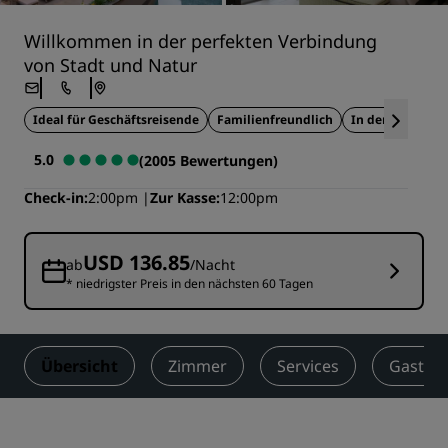
Willkommen in der perfekten Verbindung
von Stadt und Natur
Ideal für Geschäftsreisende
Familienfreundlich
In der Nähe von
5.0
(2005 Bewertungen)
Check-in
2:00pm
Zur Kasse
12:00pm
USD 136.85
ab
/Nacht
* niedrigster Preis in den nächsten 60 Tagen
Übersicht
Zimmer
Services
Gastro