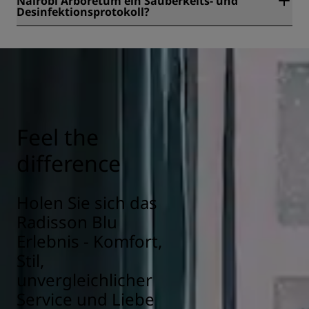
Nairobi Arboretum ein Sauberkeits- und
Desinfektionsprotokoll?
Alle Radisson Hotels halten sich an Sauberkeits- und
Desinfektionsprotokolle, um die Gesundheit und Sicherheit
unserer Gäste zu gewährleisten. Hier erfahren Sie mehr:
https://www.radissonhotels.com/de-de/gesundheit-
sicherheit
Feel the
difference
Holen Sie sich das
Radisson Blu
Erlebnis - Komfort,
Stil,
unvergleichlicher
Service und Liebe