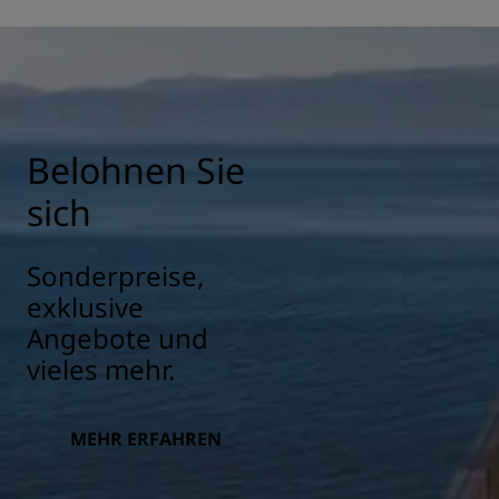
Belohnen Sie
sich
Sonderpreise,
exklusive
Angebote und
vieles mehr.
MEHR ERFAHREN