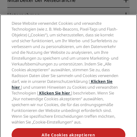
Mitarbeiter der Reisebranche
Online-Bestpreisgarantie
Blog
Partner
Unternehmen
Reiseziele
Reisebüros
Diese Website verwendet Cookies und verwandte
Neue und aufstrebende Hotels
Radisson Hotel Group
Technologien (wie z. B. Web-Beacons, Pixel-Tags und Flash-
Rechtliches
Radisson Hotels APP
Objekte) („Cookies“), um sicherzustellen, dass sie korrekt
Medien
„Sports Approved“-Hotels
und sicher funktioniert, um Ihr Werbe- und Surferlebnis zu
Karriere RHG
Privacy Centre
Hilfe
Familienfreundliche Hotels
verbessern und zu personalisieren, um den Datenverkehr
Karriere PPHE
Rechtliche Hinweise
Gesundheit & Sicherheit
und die Nutzung der Website zu analysieren, um Ihre
Karrieren EHL
Radisson Rewards Geschäftsbedingungen
Einstellungen zu speichern und um unsere Marketing- und
Verbrauchermeldungen
The Club by RHG
Soziale Medien
Website-Nutzungsvereinbarung
Verkaufsbemühungen zu unterstützen. Indem Sie „Alle
Kontakt
Entwicklungsmöglichkeiten
Cookies akzeptieren“ auswählen, stimmen Sie zu, dass
Digitale Barrierefreiheit
FAQ
Marken von Radisson Hotels
Responsible Business – Unser Engagement
Radisson Daten über Sie sammeln und Cookies verwenden
Moderne Sklaverei – Erklärung
Inhaltsübersicht
darf, wie in unserer Datenschutzerklärung [
Klicken Sie
Einkauf
hier
] und unseren Hinweisen zu Cookies und verwandten
Technologien [
Klicken Sie hier
] beschrieben. Wenn Sie
„Nur notwendige Cookies akzeptieren“ auswählen,
speichern wir nur Cookies, die für das ordnungsgemäße
Funktionieren der Website unbedingt erforderlich sind.
Wenn Sie spezifischere Entscheidungen treffen möchten,
wählen Sie „Cookie-Einstellungen“ aus.
VERPASSEN SIE NIEMALS UNSERE BELIEBTESTEN
ANGEBOTE
Alle Cookies akzeptieren