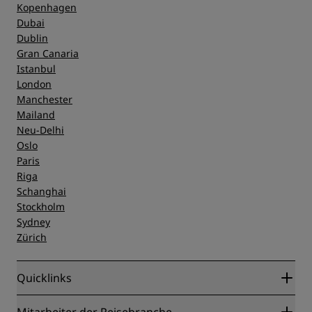
Kopenhagen
Dubai
Dublin
Gran Canaria
Istanbul
London
Manchester
Mailand
Neu-Delhi
Oslo
Paris
Riga
Schanghai
Stockholm
Sydney
Zürich
Quicklinks
Radisson Rewards