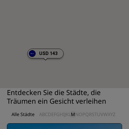
USD 143
Entdecken Sie die Städte, die
Träumen ein Gesicht verleihen
Alle Städte
A
B
C
D
E
F
G
H
I
J
K
L
M
N
O
P
Q
R
S
T
U
V
W
X
Y
Z