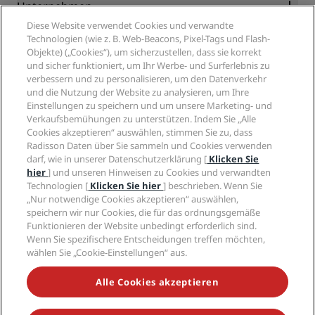
Partner
Unternehmen
Reiseziele
Reisebüros
Diese Website verwendet Cookies und verwandte
Neue und aufstrebende Hotels
Radisson Hotel Group
Technologien (wie z. B. Web-Beacons, Pixel-Tags und Flash-
Rechtliches
Radisson Hotels APP
Objekte) („Cookies“), um sicherzustellen, dass sie korrekt
Medien
„Sports Approved“-Hotels
und sicher funktioniert, um Ihr Werbe- und Surferlebnis zu
Karriere RHG
Privacy Centre
Hilfe
Familienfreundliche Hotels
verbessern und zu personalisieren, um den Datenverkehr
Karriere PPHE
Rechtliche Hinweise
und die Nutzung der Website zu analysieren, um Ihre
Gesundheit & Sicherheit
Karrieren EHL
Radisson Rewards Geschäftsbedingungen
Einstellungen zu speichern und um unsere Marketing- und
Verbrauchermeldungen
The Club by RHG
Soziale Medien
Website-Nutzungsvereinbarung
Verkaufsbemühungen zu unterstützen. Indem Sie „Alle
Kontakt
Entwicklungsmöglichkeiten
Cookies akzeptieren“ auswählen, stimmen Sie zu, dass
Digitale Barrierefreiheit
FAQ
Marken von Radisson Hotels
Radisson Daten über Sie sammeln und Cookies verwenden
Responsible Business – Unser Engagement
Moderne Sklaverei – Erklärung
Inhaltsübersicht
darf, wie in unserer Datenschutzerklärung [
Klicken Sie
Einkauf
hier
] und unseren Hinweisen zu Cookies und verwandten
Technologien [
Klicken Sie hier
] beschrieben. Wenn Sie
„Nur notwendige Cookies akzeptieren“ auswählen,
speichern wir nur Cookies, die für das ordnungsgemäße
Funktionieren der Website unbedingt erforderlich sind.
Wenn Sie spezifischere Entscheidungen treffen möchten,
wählen Sie „Cookie-Einstellungen“ aus.
VERPASSEN SIE NIEMALS UNSERE BELIEBTESTEN
ANGEBOTE
Alle Cookies akzeptieren