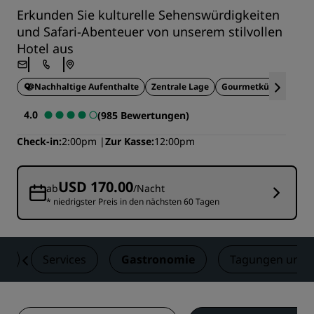
Erkunden Sie kulturelle Sehenswürdigkeiten
und Safari-Abenteuer von unserem stilvollen
Hotel aus
Nachhaltige Aufenthalte
Zentrale Lage
Gourmetküche
Idea
4.0
(985 Bewertungen)
Check-in
2:00pm
Zur Kasse
12:00pm
USD 170.00
ab
/Nacht
* niedrigster Preis in den nächsten 60 Tagen
er
Services
Gastronomie
Tagungen und 