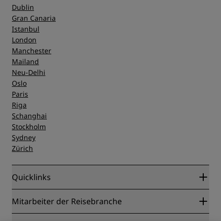
Dublin
Gran Canaria
Istanbul
London
Manchester
Mailand
Neu-Delhi
Oslo
Paris
Riga
Schanghai
Stockholm
Sydney
Zürich
Quicklinks
Radisson Rewards
Mitarbeiter der Reisebranche
Online-Bestpreisgarantie
Blog