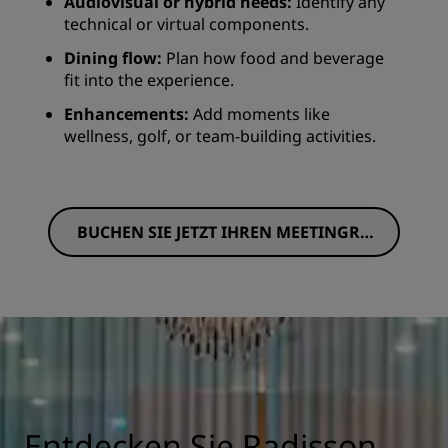
Audiovisual or hybrid needs:
Identify any
technical or virtual components.
Dining flow:
Plan how food and beverage
fit into the experience.
Enhancements:
Add moments like
wellness, golf, or team-building activities.
BUCHEN SIE JETZT IHREN MEETINGRA
UM
Entdecken Sie Radisson