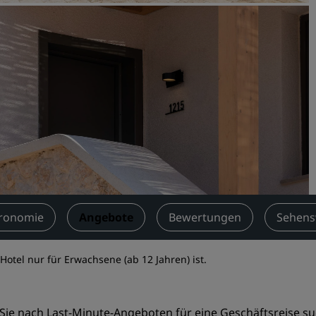
Einen Meetingraum buche
Fordern Sie ein Angebot a
Veranstaltungsorte
Branchenlösungen
Flüge suchen
Flüge suchen
Restaurants
Nach einem Restaurant su
ronomie
Angebote
Bewertungen
Sehens
Digitale Services
Hotel nur für Erwachsene (ab 12 Jahren) ist.
Radisson Hotels App
Sie nach Last-Minute-Angeboten für eine Geschäftsreise s