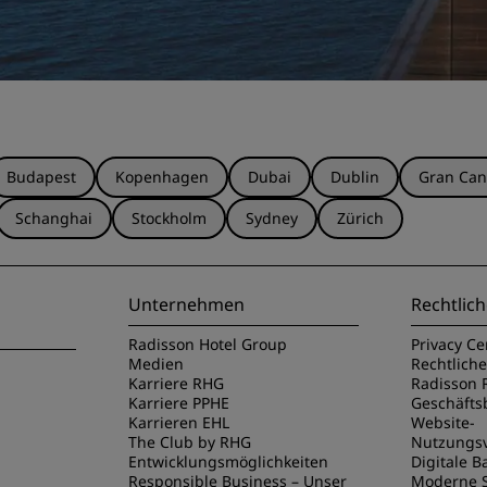
Budapest
Kopenhagen
Dubai
Dublin
Gran Can
Schanghai
Stockholm
Sydney
Zürich
Unternehmen
Rechtlich
Radisson Hotel Group
Privacy Ce
Medien
Rechtlich
Karriere RHG
Radisson 
Karriere PPHE
Geschäft
Karrieren EHL
Website-
The Club by RHG
Nutzungs
Entwicklungsmöglichkeiten
Digitale Ba
Responsible Business – Unser
Moderne S