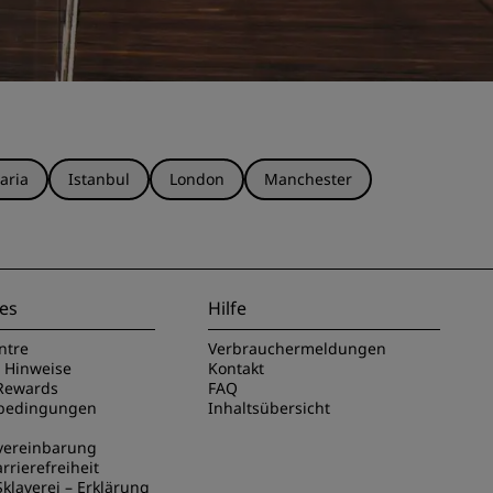
aria
Istanbul
London
Manchester
es
Hilfe
ntre
Verbrauchermeldungen
e Hinweise
Kontakt
Rewards
FAQ
sbedingungen
Inhaltsübersicht
vereinbarung
rrierefreiheit
klaverei – Erklärung