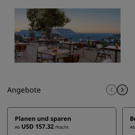
Angebote
Planen und sparen
B
USD 157.32
Ab
/Nacht
A