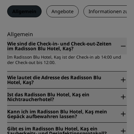
Allgemein
Angebote
Informationen zum
Allgemein
Wie sind die Check-in- und Check-out-Zeiten
im Radisson Blu Hotel, Kaş?
Im Radisson Blu Hotel, Kaş ist der Check-in ab 14:00 und
der Check-out bis 12:00.
Wie lautet die Adresse des Radisson Blu
Hotel, Kaş?
Das Radisson Blu Hotel, Kaş befindet sich unter der
Ist das Radisson Blu Hotel, Kaş ein
Adresse Andifli Mahallesi, Çukurbağ Yarımadası,
Nichtraucherhotel?
Demokrasi Cd. No:28, 07580, Kaş, Türkei.
Ja, das Radisson Blu Hotel, Kaş ist ein rauchfreies Hotel.
Kann ich im Radisson Blu Hotel, Kaş mein
Gepäck aufbewahren lassen?
Ja, eine Gepäckaufbewahrung ist im Radisson Blu Hotel,
Gibt es im Radisson Blu Hotel, Kaş ein
Kaş vorhanden.
Sauberkeits- und Desinfektionsprotokoll?