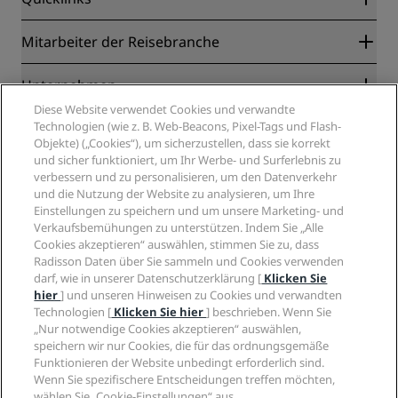
Radisson Rewards
Mitarbeiter der Reisebranche
Online-Bestpreisgarantie
Blog
Partner
Unternehmen
Reiseziele
Reisebüros
Diese Website verwendet Cookies und verwandte
Neue und aufstrebende Hotels
Radisson Hotel Group
Technologien (wie z. B. Web-Beacons, Pixel-Tags und Flash-
Rechtliches
Radisson Hotels APP
Objekte) („Cookies“), um sicherzustellen, dass sie korrekt
Medien
„Sports Approved“-Hotels
und sicher funktioniert, um Ihr Werbe- und Surferlebnis zu
Karriere RHG
Privacy Centre
Hilfe
Familienfreundliche Hotels
verbessern und zu personalisieren, um den Datenverkehr
Karriere PPHE
Rechtliche Hinweise
und die Nutzung der Website zu analysieren, um Ihre
Gesundheit & Sicherheit
Karrieren EHL
Radisson Rewards Geschäftsbedingungen
Einstellungen zu speichern und um unsere Marketing- und
Verbrauchermeldungen
The Club by RHG
Soziale Medien
Website-Nutzungsvereinbarung
Verkaufsbemühungen zu unterstützen. Indem Sie „Alle
Kontakt
Entwicklungsmöglichkeiten
Cookies akzeptieren“ auswählen, stimmen Sie zu, dass
Digitale Barrierefreiheit
FAQ
Marken von Radisson Hotels
Radisson Daten über Sie sammeln und Cookies verwenden
Responsible Business – Unser Engagement
Moderne Sklaverei – Erklärung
Inhaltsübersicht
darf, wie in unserer Datenschutzerklärung [
Klicken Sie
Einkauf
hier
] und unseren Hinweisen zu Cookies und verwandten
Technologien [
Klicken Sie hier
] beschrieben. Wenn Sie
„Nur notwendige Cookies akzeptieren“ auswählen,
speichern wir nur Cookies, die für das ordnungsgemäße
Funktionieren der Website unbedingt erforderlich sind.
Wenn Sie spezifischere Entscheidungen treffen möchten,
wählen Sie „Cookie-Einstellungen“ aus.