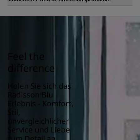
Alle Radisson Hotels verfügen über Sauberkeits- und
Desinfektionsmaßnahmen, um Gesundheit, Sicherheit und
Schutz unserer Gäste zu gewährleisten. Erfahren Sie hier
mehr:
https://www.radissonhotels.com/en-us/social-
responsibility/health-safety
Feel the
difference
Holen Sie sich das
Radisson Blu
Erlebnis - Komfort,
Stil,
unvergleichlicher
Service und Liebe
zum Detail an