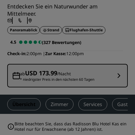
Entdecken Sie ein Naturwunder am
Mittelmeer.
Panoramablick
Strand
Flughafen-Shuttle
4.5
(327 Bewertungen)
Check-in
2:00pm
Zur Kasse
12:00pm
USD 173.99
ab
/Nacht
* niedrigster Preis in den nächsten 60 Tagen
Übersicht
Zimmer
Services
Gastro
Bitte beachten Sie, dass das Radisson Blu Hotel Kas ein
Hotel nur für Erwachsene (ab 12 Jahren) ist.