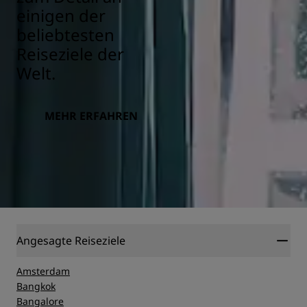
einigen der
beliebtesten
Reiseziele der
Welt.
MEHR ERFAHREN
Angesagte Reiseziele
Amsterdam
Bangkok
Bangalore