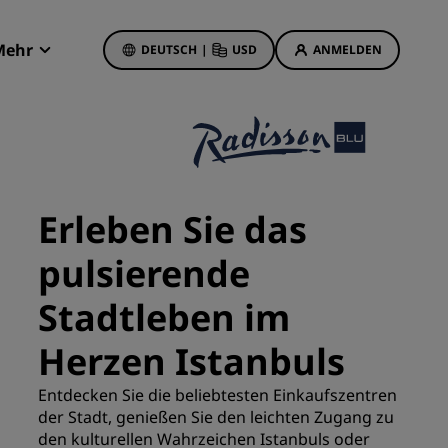
Mehr
DEUTSCH
|
USD
ANMELDEN
Radisson Rewards
Meine Buchungen
Hotelangebote
Unsere Angebote entdecken
Erleben Sie das
Bonus für die erste Buchung
pulsierende
Deals of the Day
Im Voraus buchen
Stadtleben im
Unsere Angebote anzeigen
Herzen Istanbuls
Reisevorschläge
Entdecken Sie die beliebtesten Einkaufszentren
der Stadt, genießen Sie den leichten Zugang zu
Familienfreundliche Hotels
etings
den kulturellen Wahrzeichen Istanbuls oder
Rad Pets