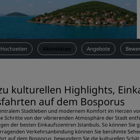
Einen Meetingraum buche
Fordern Sie ein Angebot a
Veranstaltungsorte
Branchenlösungen
Hochzeiten
Aktivitäten
Angebote
Bewe
Flüge suchen
Flüge suchen
Restaurants
u kulturellen Highlights, Ein
Nach einem Restaurant su
fahrten auf dem Bosporus
zentralem Stadtleben und modernem Komfort im Herzen von
Digitale Services
ige Schritte von der vibrierenden Atmosphäre der Stadt ent
inigen der besten Einkaufszentren Istanbuls. So können Si
Radisson Hotels App
vorragenden Verkehrsanbindung können Sie berühmte Sehe
t auf dem Bosporus, bewundern Sie die kulturellen Schätze