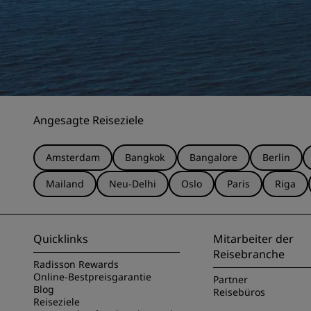
Angesagte Reiseziele
Amsterdam
Bangkok
Bangalore
Berlin
Mailand
Neu-Delhi
Oslo
Paris
Riga
Quicklinks
Mitarbeiter der
Reisebranche
Radisson Rewards
Online-Bestpreisgarantie
Partner
Blog
Reisebüros
Reiseziele