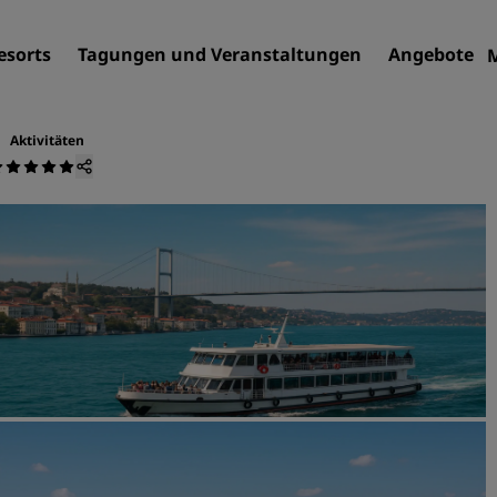
esorts
Tagungen und Veranstaltungen
Angebote
Aktivitäten
Finden Sie Ihr Hotel
Reiseziele
Resorts
Serviced Apartments
Flughafenhotels
Neue und geplante Hotels
Tagungen und
Veranstaltungen
Entdecken Sie Radisson Me