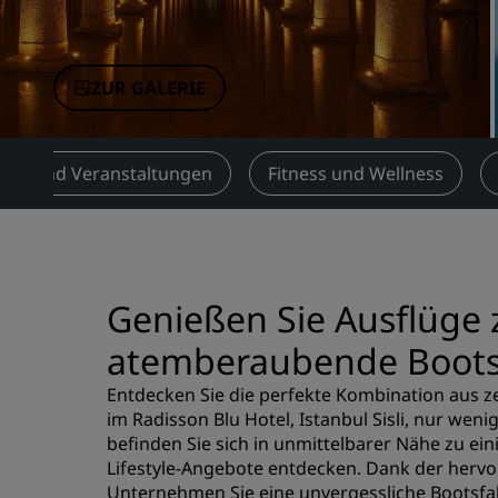
Verbundene Marken in China
ZUR GALERIE
gen und Veranstaltungen
Fitness und Wellness
Genießen Sie Ausflüge z
atemberaubende Boots
Entdecken Sie die perfekte Kombination aus 
im Radisson Blu Hotel, Istanbul Sisli, nur wen
befinden Sie sich in unmittelbarer Nähe zu e
Lifestyle-Angebote entdecken. Dank der her
Unternehmen Sie eine unvergessliche Bootsfahr