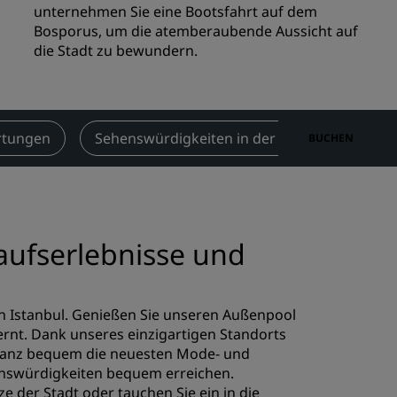
unternehmen Sie eine Bootsfahrt auf dem
n
Hochzeitslocations
Bosporus, um die atemberaubende Aussicht auf
n
die Stadt zu bewundern.
Nachhaltige Aufenthalte
Aufenthalte für Sportteams
Geschäftsreisender
Hotels im Stadtzentrum
rtungen
Sehenswürdigkeiten in der Nähe
Konta
BUCHEN
Besuchen Sie unseren Blog
Radisson Rewards
Entdecken Sie Radisson Rewards
kaufserlebnisse und
chen
Vorteile
So verwenden Sie Punkte
 Istanbul. Genießen Sie unseren Außenpool
So sammeln Sie Punkte
fernt. Dank unseres einzigartigen Standorts
Bookers and Planners
e ganz bequem die neuesten Mode- und
nswürdigkeiten bequem erreichen.
 der Stadt oder tauchen Sie ein in die