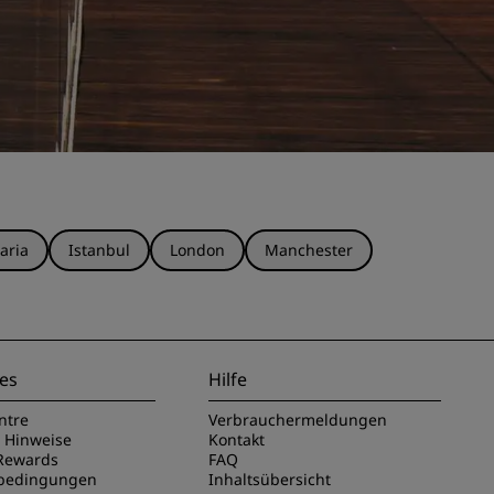
aria
Istanbul
London
Manchester
es
Hilfe
ntre
Verbrauchermeldungen
e Hinweise
Kontakt
Rewards
FAQ
sbedingungen
Inhaltsübersicht