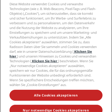
Reiseziele
Reisebüros
Diese Website verwendet Cookies und verwandte
Neue und aufstrebende Hotels
Radisson Hotel Group
Technologien (wie z. B. Web-Beacons, Pixel-Tags und Flash-
Rechtliches
Radisson Hotels APP
Objekte) („Cookies“), um sicherzustellen, dass sie korrekt
Medien
„Sports Approved“-Hotels
und sicher funktioniert, um Ihr Werbe- und Surferlebnis zu
Karriere RHG
Privacy Centre
Hilfe
Familienfreundliche Hotels
verbessern und zu personalisieren, um den Datenverkehr
Karriere PPHE
Rechtliche Hinweise
Gesundheit & Sicherheit
und die Nutzung der Website zu analysieren, um Ihre
Karrieren EHL
Radisson Rewards Geschäftsbedingungen
Einstellungen zu speichern und um unsere Marketing- und
Verbrauchermeldungen
The Club by RHG
Soziale Medien
Website-Nutzungsvereinbarung
Verkaufsbemühungen zu unterstützen. Indem Sie „Alle
Kontakt
Entwicklungsmöglichkeiten
Cookies akzeptieren“ auswählen, stimmen Sie zu, dass
Digitale Barrierefreiheit
FAQ
Marken von Radisson Hotels
Responsible Business – Unser Engagement
Radisson Daten über Sie sammeln und Cookies verwenden
Moderne Sklaverei – Erklärung
Inhaltsübersicht
darf, wie in unserer Datenschutzerklärung [
Klicken Sie
Einkauf
hier
] und unseren Hinweisen zu Cookies und verwandten
Technologien [
Klicken Sie hier
] beschrieben. Wenn Sie
„Nur notwendige Cookies akzeptieren“ auswählen,
speichern wir nur Cookies, die für das ordnungsgemäße
Funktionieren der Website unbedingt erforderlich sind.
Wenn Sie spezifischere Entscheidungen treffen möchten,
wählen Sie „Cookie-Einstellungen“ aus.
VERPASSEN SIE NIEMALS UNSERE BELIEBTESTEN
ANGEBOTE
Alle Cookies akzeptieren
Nur notwendige Cookies akzeptieren