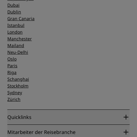
Dubai
Dublin
Gran Canaria
Istanbul
London
Manchester
Mailand
Neu-Delhi
Oslo
Paris
Riga
Schanghai
Stockholm
Sydney
Zürich
Quicklinks
Radisson Rewards
Mitarbeiter der Reisebranche