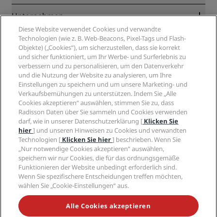
Online-Bestpreisgarantie
Blog
Partner
Unternehmen
Reiseziele
Reisebüros
Diese Website verwendet Cookies und verwandte
Neue und aufstrebende Hotels
Radisson Hotel Group
Technologien (wie z. B. Web-Beacons, Pixel-Tags und Flash-
Rechtliches
Radisson Hotels APP
Objekte) („Cookies“), um sicherzustellen, dass sie korrekt
Medien
„Sports Approved“-Hotels
und sicher funktioniert, um Ihr Werbe- und Surferlebnis zu
Karriere RHG
Privacy Centre
Hilfe
Familienfreundliche Hotels
verbessern und zu personalisieren, um den Datenverkehr
Karriere PPHE
Rechtliche Hinweise
Gesundheit & Sicherheit
und die Nutzung der Website zu analysieren, um Ihre
Karrieren EHL
Radisson Rewards Geschäftsbedingungen
Einstellungen zu speichern und um unsere Marketing- und
Verbrauchermeldungen
The Club by RHG
Soziale Medien
Website-Nutzungsvereinbarung
Verkaufsbemühungen zu unterstützen. Indem Sie „Alle
Kontakt
Entwicklungsmöglichkeiten
Cookies akzeptieren“ auswählen, stimmen Sie zu, dass
Digitale Barrierefreiheit
FAQ
Marken von Radisson Hotels
Responsible Business – Unser Engagement
Radisson Daten über Sie sammeln und Cookies verwenden
Moderne Sklaverei – Erklärung
Inhaltsübersicht
darf, wie in unserer Datenschutzerklärung [
Klicken Sie
Einkauf
hier
] und unseren Hinweisen zu Cookies und verwandten
Technologien [
Klicken Sie hier
] beschrieben. Wenn Sie
„Nur notwendige Cookies akzeptieren“ auswählen,
speichern wir nur Cookies, die für das ordnungsgemäße
Funktionieren der Website unbedingt erforderlich sind.
Wenn Sie spezifischere Entscheidungen treffen möchten,
wählen Sie „Cookie-Einstellungen“ aus.
VERPASSEN SIE NIEMALS UNSERE BELIEBTESTEN
ANGEBOTE
Alle Cookies akzeptieren