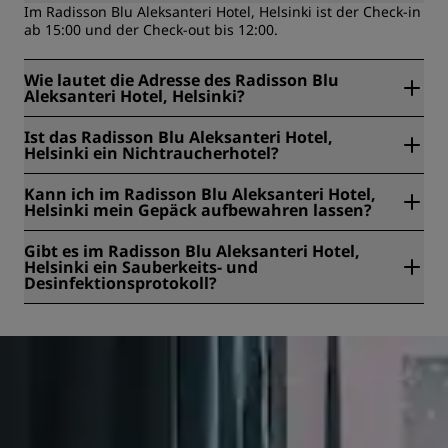
Im Radisson Blu Aleksanteri Hotel, Helsinki ist der Check-in
ab 15:00 und der Check-out bis 12:00.
Wie lautet die Adresse des Radisson Blu
Aleksanteri Hotel, Helsinki?
Das Radisson Blu Aleksanteri Hotel, Helsinki befindet sich
Ist das Radisson Blu Aleksanteri Hotel,
unter der Adresse Albertinkatu 34, Helsinki, Finnland.
Helsinki ein Nichtraucherhotel?
Ja, das Radisson Blu Aleksanteri Hotel, Helsinki ist ein
Kann ich im Radisson Blu Aleksanteri Hotel,
rauchfreies Hotel.
Helsinki mein Gepäck aufbewahren lassen?
Ja, eine Gepäckaufbewahrung ist im Radisson Blu
Gibt es im Radisson Blu Aleksanteri Hotel,
Aleksanteri Hotel, Helsinki vorhanden.
Helsinki ein Sauberkeits- und
Desinfektionsprotokoll?
Alle Radisson Hotels verfügen über Sauberkeits- und
Desinfektionsmaßnahmen, um Gesundheit, Sicherheit und
Schutz unserer Gäste zu gewährleisten. Erfahren Sie hier
mehr:
https://www.radissonhotels.com/en-us/social-
responsibility/health-safety