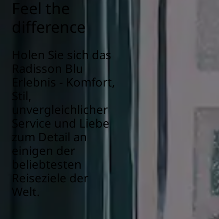
Feel the
difference
Holen Sie sich das
Radisson Blu
Erlebnis - Komfort,
Stil,
unvergleichlicher
Service und Liebe
zum Detail an
einigen der
beliebtesten
Reiseziele der
Welt.