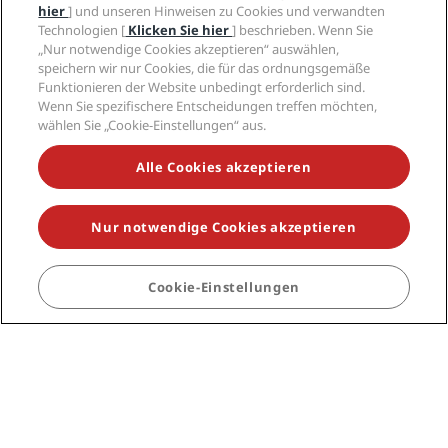
London
hier
] und unseren Hinweisen zu Cookies und verwandten
Manchester
Technologien [
Klicken Sie hier
] beschrieben. Wenn Sie
Mailand
„Nur notwendige Cookies akzeptieren“ auswählen,
speichern wir nur Cookies, die für das ordnungsgemäße
Neu-Delhi
Funktionieren der Website unbedingt erforderlich sind.
Oslo
Wenn Sie spezifischere Entscheidungen treffen möchten,
Paris
wählen Sie „Cookie-Einstellungen“ aus.
Riga
Schanghai
Alle Cookies akzeptieren
Stockholm
Sydney
Zürich
Nur notwendige Cookies akzeptieren
Quicklinks
Cookie-Einstellungen
BUCHEN
Radisson Rewards
Mitarbeiter der Reisebranche
Online-Bestpreisgarantie
Blog
Partner
Unternehmen
Reiseziele
Reisebüros
Neue und aufstrebende Hotels
Radisson Hotel Group
Rechtliches
Radisson Hotels APP
Medien