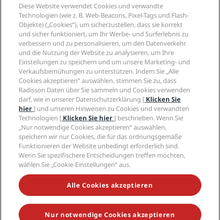
Reisebüros
Diese Website verwendet Cookies und verwandte
Neue und aufstrebende Hotels
Radisson Hotel Group
Technologien (wie z. B. Web-Beacons, Pixel-Tags und Flash-
Rechtliches
Radisson Hotels APP
Objekte) („Cookies“), um sicherzustellen, dass sie korrekt
Medien
„Sports Approved“-Hotels
und sicher funktioniert, um Ihr Werbe- und Surferlebnis zu
Karriere RHG
Privacy Centre
Hilfe
Familienfreundliche Hotels
verbessern und zu personalisieren, um den Datenverkehr
Karriere PPHE
Rechtliche Hinweise
Gesundheit & Sicherheit
und die Nutzung der Website zu analysieren, um Ihre
Karrieren EHL
Radisson Rewards Geschäftsbedingungen
Einstellungen zu speichern und um unsere Marketing- und
Verbrauchermeldungen
The Club by RHG
Soziale Medien
Website-Nutzungsvereinbarung
Verkaufsbemühungen zu unterstützen. Indem Sie „Alle
Kontakt
Entwicklungsmöglichkeiten
Cookies akzeptieren“ auswählen, stimmen Sie zu, dass
Digitale Barrierefreiheit
FAQ
Marken von Radisson Hotels
Responsible Business – Unser Engagement
Radisson Daten über Sie sammeln und Cookies verwenden
Moderne Sklaverei – Erklärung
Inhaltsübersicht
darf, wie in unserer Datenschutzerklärung [
Klicken Sie
Einkauf
hier
] und unseren Hinweisen zu Cookies und verwandten
Technologien [
Klicken Sie hier
] beschrieben. Wenn Sie
„Nur notwendige Cookies akzeptieren“ auswählen,
speichern wir nur Cookies, die für das ordnungsgemäße
Funktionieren der Website unbedingt erforderlich sind.
Wenn Sie spezifischere Entscheidungen treffen möchten,
wählen Sie „Cookie-Einstellungen“ aus.
VERPASSEN SIE NIEMALS UNSERE BELIEBTESTEN
ANGEBOTE
Alle Cookies akzeptieren
Nur notwendige Cookies akzeptieren
© 2026 Radisson Hotel Group.
Alle Rechte vorbehalten. RHG Radisson