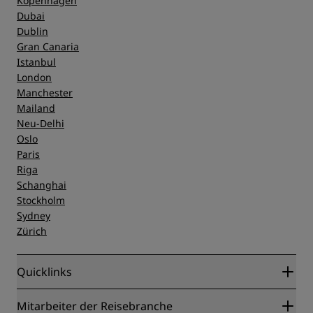
Kopenhagen
Dubai
Dublin
Gran Canaria
Istanbul
London
Manchester
Mailand
Neu-Delhi
Oslo
Paris
Riga
Schanghai
Stockholm
Sydney
Zürich
Quicklinks
Radisson Rewards
Mitarbeiter der Reisebranche