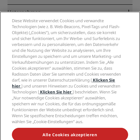
Online-Bestpreisgarantie
Blog
Partner
Unternehmen
Reiseziele
Reisebüros
Diese Website verwendet Cookies und verwandte
Neue und aufstrebende Hotels
Radisson Hotel Group
Technologien (wie z. B. Web-Beacons, Pixel-Tags und Flash-
Rechtliches
Radisson Hotels APP
Objekte) („Cookies“), um sicherzustellen, dass sie korrekt
Medien
„Sports Approved“-Hotels
und sicher funktioniert, um Ihr Werbe- und Surferlebnis zu
Karriere RHG
Privacy Centre
Hilfe
Familienfreundliche Hotels
verbessern und zu personalisieren, um den Datenverkehr
Karriere PPHE
Rechtliche Hinweise
und die Nutzung der Website zu analysieren, um Ihre
Gesundheit & Sicherheit
Karrieren EHL
Radisson Rewards Geschäftsbedingungen
Einstellungen zu speichern und um unsere Marketing- und
Verbrauchermeldungen
The Club by RHG
Soziale Medien
Website-Nutzungsvereinbarung
Verkaufsbemühungen zu unterstützen. Indem Sie „Alle
Kontakt
Entwicklungsmöglichkeiten
Cookies akzeptieren“ auswählen, stimmen Sie zu, dass
Digitale Barrierefreiheit
FAQ
Marken von Radisson Hotels
Radisson Daten über Sie sammeln und Cookies verwenden
Responsible Business – Unser Engagement
Moderne Sklaverei – Erklärung
Inhaltsübersicht
darf, wie in unserer Datenschutzerklärung [
Klicken Sie
Einkauf
hier
] und unseren Hinweisen zu Cookies und verwandten
Technologien [
Klicken Sie hier
] beschrieben. Wenn Sie
„Nur notwendige Cookies akzeptieren“ auswählen,
speichern wir nur Cookies, die für das ordnungsgemäße
Funktionieren der Website unbedingt erforderlich sind.
Wenn Sie spezifischere Entscheidungen treffen möchten,
wählen Sie „Cookie-Einstellungen“ aus.
VERPASSEN SIE NIEMALS UNSERE BELIEBTESTEN
ANGEBOTE
Alle Cookies akzeptieren