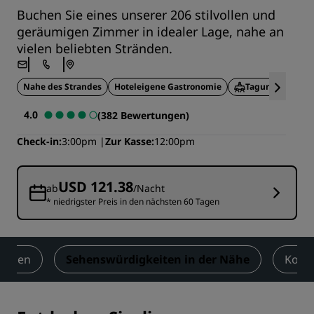
Buchen Sie eines unserer 206 stilvollen und
geräumigen Zimmer in idealer Lage, nahe an
vielen beliebten Stränden.
Nahe des Strandes
Hoteleigene Gastronomie
Tagungseinrich
4.0
(382 Bewertungen)
Check-in
3:00pm
Zur Kasse
12:00pm
USD 121.38
ab
/Nacht
* niedrigster Preis in den nächsten 60 Tagen
ungen
Sehenswürdigkeiten in der Nähe
Kont