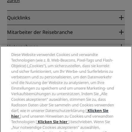
Zürich
Quicklinks
Radisson Rewards
Mitarbeiter der Reisebranche
Online-Bestpreisgarantie
Blog
Partner
Unternehmen
Reiseziele
Reisebüros
Diese Website verwendet Cookies und verwandte
Neue und aufstrebende Hotels
Radisson Hotel Group
Technologien (wie z. B. Web-Beacons, Pixel-Tags und Flash-
Rechtliches
Radisson Hotels APP
Objekte) („Cookies“), um sicherzustellen, dass sie korrekt
Medien
„Sports Approved“-Hotels
und sicher funktioniert, um Ihr Werbe- und Surferlebnis zu
Karriere RHG
Privacy Centre
Hilfe
Familienfreundliche Hotels
verbessern und zu personalisieren, um den Datenverkehr
Karriere PPHE
Rechtliche Hinweise
Gesundheit & Sicherheit
und die Nutzung der Website zu analysieren, um Ihre
Karrieren EHL
Radisson Rewards Geschäftsbedingungen
Einstellungen zu speichern und um unsere Marketing- und
Verbrauchermeldungen
The Club by RHG
Soziale Medien
Website-Nutzungsvereinbarung
Verkaufsbemühungen zu unterstützen. Indem Sie „Alle
Kontakt
Entwicklungsmöglichkeiten
Cookies akzeptieren“ auswählen, stimmen Sie zu, dass
Digitale Barrierefreiheit
FAQ
Marken von Radisson Hotels
Responsible Business – Unser Engagement
Radisson Daten über Sie sammeln und Cookies verwenden
Moderne Sklaverei – Erklärung
Inhaltsübersicht
darf, wie in unserer Datenschutzerklärung [
Klicken Sie
Einkauf
hier
] und unseren Hinweisen zu Cookies und verwandten
Technologien [
Klicken Sie hier
] beschrieben. Wenn Sie
„Nur notwendige Cookies akzeptieren“ auswählen,