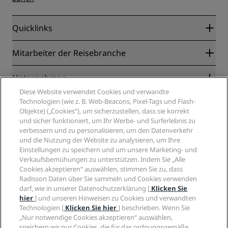
Quicklinks
Radisson Rewards
Mitarbeiter der Reisebranche
Online-Bestpreisgarantie
Blog
Partner
Unternehmen
Reiseziele
Reisebüros
Diese Website verwendet Cookies und verwandte
Neue und aufstrebende Hotels
Radisson Hotel Group
Technologien (wie z. B. Web-Beacons, Pixel-Tags und Flash-
Rechtliches
Radisson Hotels APP
Objekte) („Cookies“), um sicherzustellen, dass sie korrekt
Medien
„Sports Approved“-Hotels
und sicher funktioniert, um Ihr Werbe- und Surferlebnis zu
Karriere RHG
Privacy Centre
Hilfe
Familienfreundliche Hotels
verbessern und zu personalisieren, um den Datenverkehr
Karriere PPHE
Rechtliche Hinweise
und die Nutzung der Website zu analysieren, um Ihre
Gesundheit & Sicherheit
Karrieren EHL
Radisson Rewards Geschäftsbedingungen
Einstellungen zu speichern und um unsere Marketing- und
Verbrauchermeldungen
The Club by RHG
Soziale Medien
Website-Nutzungsvereinbarung
Verkaufsbemühungen zu unterstützen. Indem Sie „Alle
Kontakt
Entwicklungsmöglichkeiten
Cookies akzeptieren“ auswählen, stimmen Sie zu, dass
Digitale Barrierefreiheit
FAQ
Marken von Radisson Hotels
Radisson Daten über Sie sammeln und Cookies verwenden
Responsible Business – Unser Engagement
Moderne Sklaverei – Erklärung
Inhaltsübersicht
darf, wie in unserer Datenschutzerklärung [
Klicken Sie
Einkauf
hier
] und unseren Hinweisen zu Cookies und verwandten
Technologien [
Klicken Sie hier
] beschrieben. Wenn Sie
„Nur notwendige Cookies akzeptieren“ auswählen,
speichern wir nur Cookies, die für das ordnungsgemäße