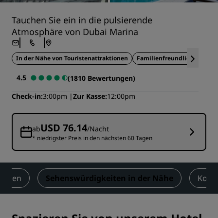
Tauchen Sie ein in die pulsierende
Atmosphäre von Dubai Marina
In der Nähe von Touristenattraktionen
Familienfreundlich
Ideal
4.5
(1810 Bewertungen)
Check-in
3:00pm
Zur Kasse
12:00pm
USD 76.14
ab
/Nacht
* niedrigster Preis in den nächsten 60 Tagen
ungen
Sehenswürdigkeiten in der Nähe
Kont