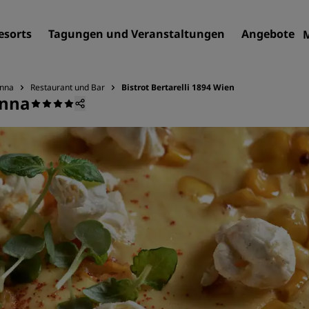
esorts
Tagungen und Veranstaltungen
Angebote
enna
Restaurant und Bar
Bistrot Bertarelli 1894 Wien
enna
Finden Sie Ihr Hotel
Reiseziele
Resorts
Serviced Apartments
Flughafenhotels
Neue und geplante Hotels
Tagungen und
Veranstaltungen
Entdecken Sie Radisson Me