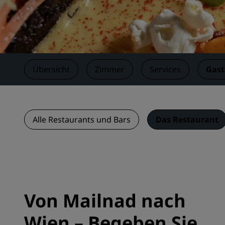
Verbundene Marken in China
Übersicht
Zimmer
Services
Gas
Alle Restaurants und Bars
Das Restaurant
Von Mailnad nach
Wien – Begeben Sie