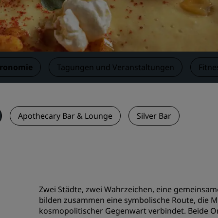
Einen Meetingraum buche
Fordern Sie ein Angebot a
Veranstaltungsorte
Branchenlösungen
tronomie
Tagungen und Veranstaltungen
Fitne
Flüge suchen
Flüge suchen
Apothecary Bar & Lounge
Silver Bar
Restaurants
Nach einem Restaurant su
Digitale Services
Zwei Städte, zwei Wahrzeichen, eine gemeinsam
Radisson Hotels App
bilden zusammen eine symbolische Route, die M
kosmopolitischer Gegenwart verbindet. Beide Or