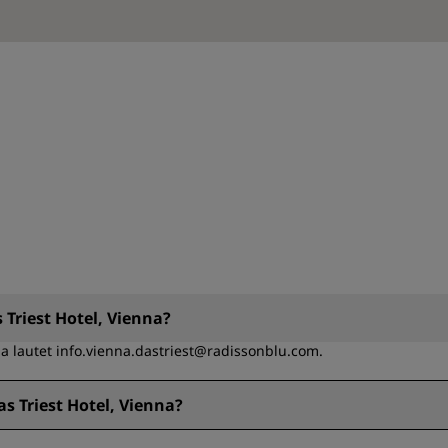
 Triest Hotel, Vienna?
na lautet info.vienna.dastriest@radissonblu.com.
s Triest Hotel, Vienna?
a lautet +43 1 589 18 0.