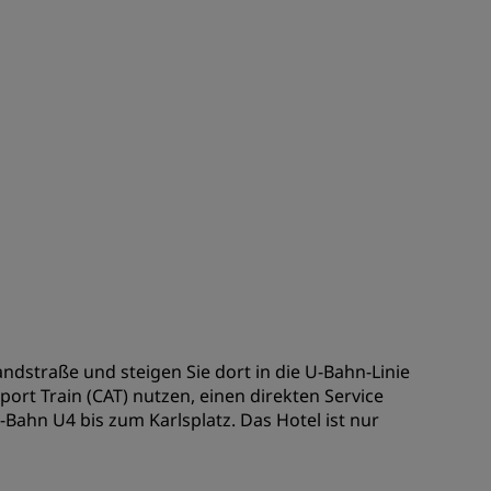
n
Hochzeitslocations
n
Nachhaltige Aufenthalte
Aufenthalte für Sportteams
Geschäftsreisender
Hotels im Stadtzentrum
Besuchen Sie unseren Blog
Radisson Rewards
Entdecken Sie Radisson Rewards
chen
Vorteile
So verwenden Sie Punkte
dstraße und steigen Sie dort in die U-Bahn-Linie
port Train (CAT) nutzen, einen direkten Service
So sammeln Sie Punkte
ahn U4 bis zum Karlsplatz. Das Hotel ist nur
Bookers and Planners