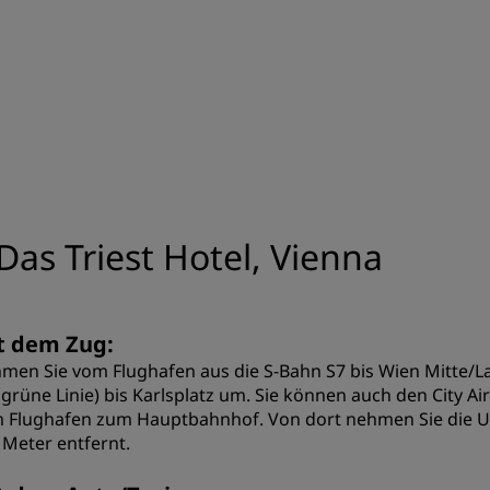
Einen Meetingraum buche
Fordern Sie ein Angebot a
Veranstaltungsorte
Branchenlösungen
Flüge suchen
Flüge suchen
as Triest Hotel, Vienna
Restaurants
Nach einem Restaurant su
t dem Zug:
men Sie vom Flughafen aus die S-Bahn S7 bis Wien Mitte/Lan
Digitale Services
(grüne Linie) bis Karlsplatz um. Sie können auch den City Air
 Flughafen zum Hauptbahnhof. Von dort nehmen Sie die U-B
Radisson Hotels App
 Meter entfernt.