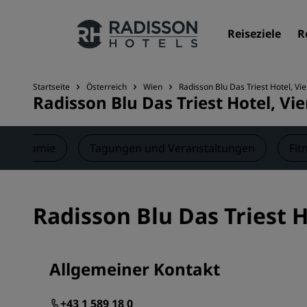
Reiseziele
R
Startseite
Österreich
Wien
Radisson Blu Das Triest Hotel, Vi
Radisson Blu Das Triest Hotel, Vi
Unsere Marken
Marken von Radisson Hotels
stronomie
Tagungen und Veranstaltungen
Fit
Radisson Blu Das Triest 
Allgemeiner Kontakt
+43 1 589 18 0