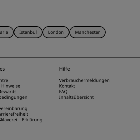
aria
Istanbul
London
Manchester
es
Hilfe
ntre
Verbrauchermeldungen
e Hinweise
Kontakt
Rewards
FAQ
sbedingungen
Inhaltsübersicht
vereinbarung
rrierefreiheit
klaverei – Erklärung