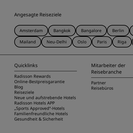
Angesagte Reiseziele
Amsterdam
Bangkok
Bangalore
Berlin
Mailand
Neu-Delhi
Oslo
Paris
Riga
Quicklinks
Mitarbeiter der
Reisebranche
Radisson Rewards
Online-Bestpreisgarantie
Partner
Blog
Reisebüros
Reiseziele
Neue und aufstrebende Hotels
Radisson Hotels APP
„Sports Approved“-Hotels
Familienfreundliche Hotels
Gesundheit & Sicherheit