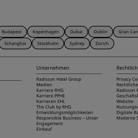
Budapest
Kopenhagen
Dubai
Dublin
Gran Can
Schanghai
Stockholm
Sydney
Zürich
Unternehmen
Rechtlich
Radisson Hotel Group
Privacy Ce
Medien
Rechtlich
Karriere RHG
Radisson 
Karriere PPHE
Geschäft
Karrieren EHL
Website-
The Club by RHG
Nutzungs
Entwicklungsmöglichkeiten
Digitale Ba
Responsible Business – Unser
Moderne S
Engagement
Einkauf