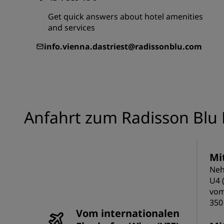
Get quick answers about hotel amenities
and services
Verbundene Marken in China
info.vienna.dastriest@radissonblu.com
Anfahrt zum Radisson Blu D
Mi
Neh
U4 
vom
350
Vom internationalen