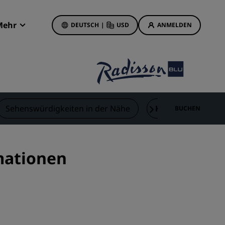
Mehr
DEUTSCH
|
USD
ANMELDEN
Radisson Rewards
Meine Buchungen
Hotelangebote
Unsere Angebote entdecken
Sehenswürdigkeiten in der Nähe
Kontakt
BUCHEN
Bonus für die erste Buchung
Deals of the Day
Im Voraus buchen
rmationen
Unsere Angebote anzeigen
Reisevorschläge
Familienfreundliche Hotels
etings
Rad Pets