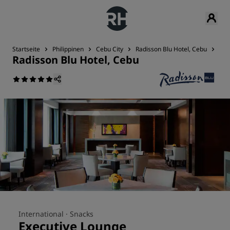
Startseite
Philippinen
Cebu City
Radisson Blu Hotel, Cebu
Res
Radisson Blu Hotel, Cebu
International ·
Snacks
Executive Lounge