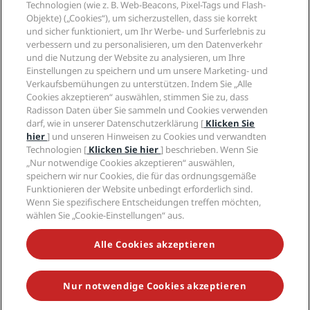
Radisson Hotel Group
Technologien (wie z. B. Web-Beacons, Pixel-Tags und Flash-
Rechtliches
Radisson Hotels APP
Objekte) („Cookies“), um sicherzustellen, dass sie korrekt
Medien
„Sports Approved“-Hotels
und sicher funktioniert, um Ihr Werbe- und Surferlebnis zu
Karriere RHG
Privacy Centre
Hilfe
Familienfreundliche Hotels
verbessern und zu personalisieren, um den Datenverkehr
Karriere PPHE
Rechtliche Hinweise
Gesundheit & Sicherheit
und die Nutzung der Website zu analysieren, um Ihre
Karrieren EHL
Radisson Rewards Geschäftsbedingungen
Einstellungen zu speichern und um unsere Marketing- und
Verbrauchermeldungen
The Club by RHG
Soziale Medien
Website-Nutzungsvereinbarung
Verkaufsbemühungen zu unterstützen. Indem Sie „Alle
Kontakt
Entwicklungsmöglichkeiten
Cookies akzeptieren“ auswählen, stimmen Sie zu, dass
Digitale Barrierefreiheit
FAQ
Marken von Radisson Hotels
Responsible Business – Unser Engagement
Radisson Daten über Sie sammeln und Cookies verwenden
Moderne Sklaverei – Erklärung
Inhaltsübersicht
darf, wie in unserer Datenschutzerklärung [
Klicken Sie
Einkauf
hier
] und unseren Hinweisen zu Cookies und verwandten
Technologien [
Klicken Sie hier
] beschrieben. Wenn Sie
„Nur notwendige Cookies akzeptieren“ auswählen,
speichern wir nur Cookies, die für das ordnungsgemäße
Funktionieren der Website unbedingt erforderlich sind.
Wenn Sie spezifischere Entscheidungen treffen möchten,
wählen Sie „Cookie-Einstellungen“ aus.
VERPASSEN SIE NIEMALS UNSERE BELIEBTESTEN
ANGEBOTE
Alle Cookies akzeptieren
Nur notwendige Cookies akzeptieren
© 2026 Radisson Hotel Group.
Alle Rechte vorbehalten. RHG Radisson
Hotel Group, Radisson, Radisson RED, Radisson Blu, Radisson Collection,