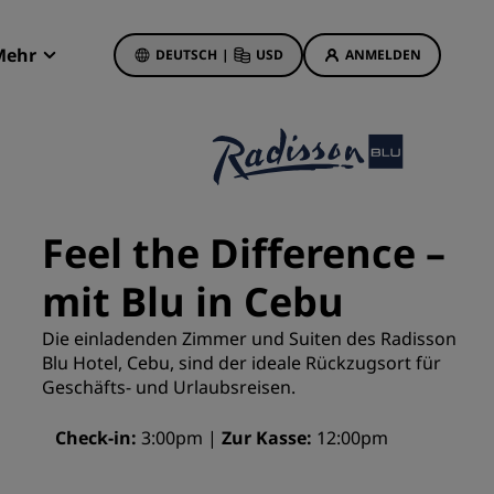
Mehr
DEUTSCH
|
USD
ANMELDEN
Radisson Rewards
Meine Buchungen
Hotelangebote
Unsere Angebote entdecken
Feel the Difference –
Bonus für die erste Buchung
mit Blu in Cebu
Deals of the Day
Im Voraus buchen
Die einladenden Zimmer und Suiten des Radisson
Unsere Angebote anzeigen
Blu Hotel, Cebu, sind der ideale Rückzugsort für
Geschäfts- und Urlaubsreisen.
Reisevorschläge
Check-in
3:00pm
Zur Kasse
12:00pm
Familienfreundliche Hotels
etings
Rad Pets