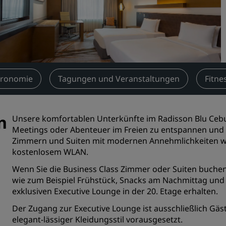
Einen Meetingraum buche
Fordern Sie ein Angebot a
Veranstaltungsorte
Branchenlösungen
tronomie
Tagungen und Veranstaltungen
Fitne
Flüge suchen
Flüge suchen
n
Unsere komfortablen Unterkünfte im Radisson Blu Cebu 
Meetings oder Abenteuer im Freien zu entspannen und 
Restaurants
Zimmern und Suiten mit modernen Annehmlichkeiten wi
kostenlosem WLAN.
Nach einem Restaurant su
Wenn Sie die Business Class Zimmer oder Suiten buchen
wie zum Beispiel Frühstück, Snacks am Nachmittag und C
Digitale Services
exklusiven Executive Lounge in der 20. Etage erhalten.
Radisson Hotels App
Der Zugang zur Executive Lounge ist ausschließlich Gäs
elegant-lässiger Kleidungsstil vorausgesetzt.