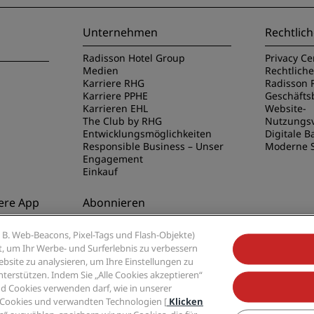
Unternehmen
Rechtlich
Radisson Hotel Group
Privacy Ce
Medien
Rechtlich
Karriere RHG
Radisson 
Karriere PPHE
Geschäft
Karrieren EHL
Website-
The Club by RHG
Nutzungs
Entwicklungsmöglichkeiten
Digitale Ba
Responsible Business – Unser
Moderne S
Engagement
Einkauf
ere App
Abonnieren
disson Hotels
Verpassen Sie niemals unsere
B. Web-Beacons, Pixel-Tags und Flash-Objekte)
beliebtesten Angebote
ert, um Ihr Werbe- und Surferlebnis zu verbessern
site zu analysieren, um Ihre Einstellungen zu
rstützen. Indem Sie „Alle Cookies akzeptieren“
d Cookies verwenden darf, wie in unserer
 Cookies und verwandten Technologien [
Klicken