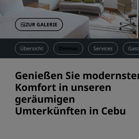
Verbundene Marken in China
ZUR GALERIE
Übersicht
Zimmer
Services
Gas
Genießen Sie modernste
Komfort in unseren
geräumigen
Umterkünften in Cebu