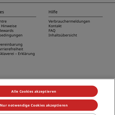
es
Hilfe
ntre
Verbrauchermeldungen
e Hinweise
Kontakt
Rewards
FAQ
sbedingungen
Inhaltsübersicht
vereinbarung
rrierefreiheit
klaverei – Erklärung
Alle Cookies akzeptieren
Nur notwendige Cookies akzeptieren