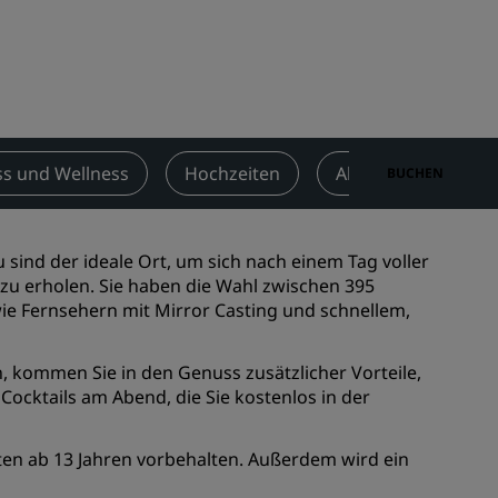
n
Hochzeitslocations
n
Nachhaltige Aufenthalte
Aufenthalte für Sportteams
Geschäftsreisender
Hotels im Stadtzentrum
ss und Wellness
Hochzeiten
Aktivitäten
A
BUCHEN
Besuchen Sie unseren Blog
Radisson Rewards
sind der ideale Ort, um sich nach einem Tag voller
zu erholen. Sie haben die Wahl zwischen 395
Entdecken Sie Radisson Rewards
e Fernsehern mit Mirror Casting und schnellem,
chen
Vorteile
, kommen Sie in den Genuss zusätzlicher Vorteile,
So verwenden Sie Punkte
ocktails am Abend, die Sie kostenlos in der
So sammeln Sie Punkte
Bookers and Planners
ten ab 13 Jahren vorbehalten. Außerdem wird ein