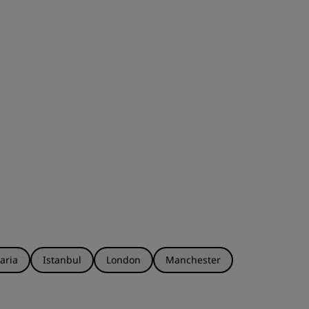
aria
Istanbul
London
Manchester