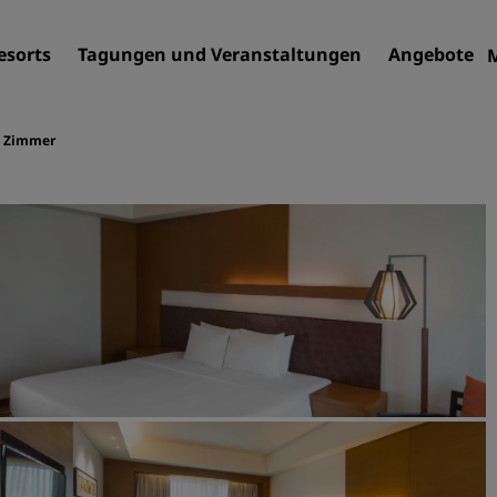
esorts
Tagungen und Veranstaltungen
Angebote
Zimmer
Finden Sie Ihr Hotel
Reiseziele
Resorts
Serviced Apartments
Flughafenhotels
Neue und geplante Hotels
Tagungen und
Veranstaltungen
Entdecken Sie Radisson Me