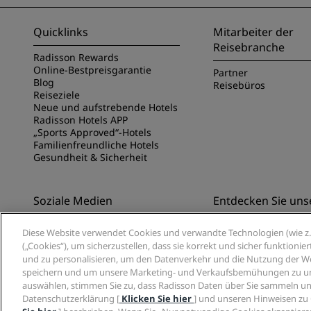
Quicklinks
Mitarbeiter der
Reisebranche
Radisson Rewards
Online-Bestpreisgarantie
Partner
Blog
Reisebüros
Reiseziele
Neue und aufstrebende Hotels
Radisson Hotels APP
„Sports Approved“-Hotels
Familienfreundliche Hotels
Gesundheit & Sicherheit
Soziale Medien
Entdecken Sie uns
Marken von Radisson Hotels
Entdecken Sie die Ra
Diese Website verwendet Cookies und verwandte Technologien (wie z. 
App
(„Cookies“), um sicherzustellen, dass sie korrekt und sicher funktioni
und zu personalisieren, um den Datenverkehr und die Nutzung der Web
speichern und um unsere Marketing- und Verkaufsbemühungen zu unte
auswählen, stimmen Sie zu, dass Radisson Daten über Sie sammeln un
Datenschutzerklärung [
Klicken Sie hier
] und unseren Hinweisen zu