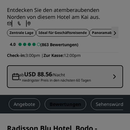
Entdecken Sie den atemberaubenden
Norden von diesem Hotel am Kai aus.
Zentrale Lage
Ideal für Geschäftsreisende
Panoramablick
4.0
(863 Bewertungen)
Check-in
3:00pm
Zur Kasse
12:00pm
USD 88.56
ab
/Nacht
* niedrigster Preis in den nächsten 60 Tagen
Angebote
Bewertungen
Sehenswürdigke
Radisson Blu Hotel, Bodo
-