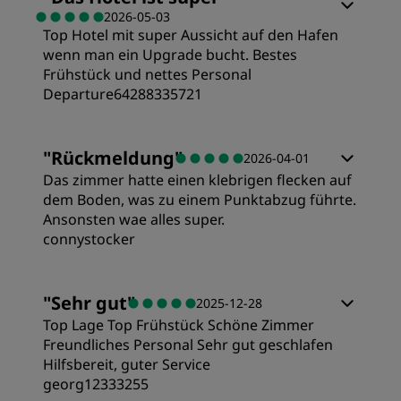
2026-05-03
Top Hotel mit super Aussicht auf den Hafen
Preis/Leistung
wenn man ein Upgrade bucht. Bestes
Frühstück und nettes Personal
Schlafqualität
Departure64288335721
Lage
"
Rückmeldung
"
2026-04-01
Das zimmer hatte einen klebrigen flecken auf
dem Boden, was zu einem Punktabzug führte.
Sauberkeit
Ansonsten wae alles super.
connystocker
Service
Zimmer
"
Sehr gut
"
2025-12-28
Top Lage Top Frühstück Schöne Zimmer
Preis/Leistung
Freundliches Personal Sehr gut geschlafen
Hilfsbereit, guter Service
georg12333255
Schlafqualität