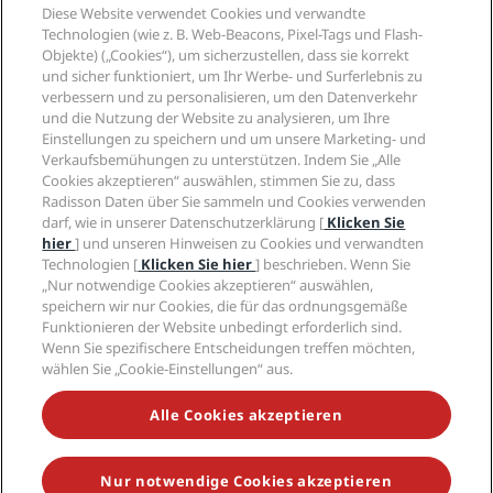
Reisebüros
Diese Website verwendet Cookies und verwandte
Neue und aufstrebende Hotels
Radisson Hotel Group
Technologien (wie z. B. Web-Beacons, Pixel-Tags und Flash-
Rechtliches
Radisson Hotels APP
Objekte) („Cookies“), um sicherzustellen, dass sie korrekt
Medien
„Sports Approved“-Hotels
und sicher funktioniert, um Ihr Werbe- und Surferlebnis zu
Karriere RHG
Privacy Centre
Hilfe
Familienfreundliche Hotels
verbessern und zu personalisieren, um den Datenverkehr
Karriere PPHE
Rechtliche Hinweise
Gesundheit & Sicherheit
und die Nutzung der Website zu analysieren, um Ihre
Karrieren EHL
Radisson Rewards Geschäftsbedingungen
Einstellungen zu speichern und um unsere Marketing- und
Verbrauchermeldungen
The Club by RHG
Soziale Medien
Website-Nutzungsvereinbarung
Verkaufsbemühungen zu unterstützen. Indem Sie „Alle
Kontakt
Entwicklungsmöglichkeiten
Cookies akzeptieren“ auswählen, stimmen Sie zu, dass
Digitale Barrierefreiheit
FAQ
Marken von Radisson Hotels
Responsible Business – Unser Engagement
Radisson Daten über Sie sammeln und Cookies verwenden
Moderne Sklaverei – Erklärung
Inhaltsübersicht
darf, wie in unserer Datenschutzerklärung [
Klicken Sie
Einkauf
hier
] und unseren Hinweisen zu Cookies und verwandten
Technologien [
Klicken Sie hier
] beschrieben. Wenn Sie
„Nur notwendige Cookies akzeptieren“ auswählen,
speichern wir nur Cookies, die für das ordnungsgemäße
Funktionieren der Website unbedingt erforderlich sind.
Wenn Sie spezifischere Entscheidungen treffen möchten,
wählen Sie „Cookie-Einstellungen“ aus.
VERPASSEN SIE NIEMALS UNSERE BELIEBTESTEN
ANGEBOTE
Alle Cookies akzeptieren
Nur notwendige Cookies akzeptieren
© 2026 Radisson Hotel Group.
Alle Rechte vorbehalten. RHG Radisson