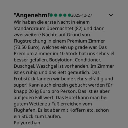
Zimmer
"
Angenehm!
"
2025-12-27
Lage
Wir haben die erste Nacht in einem
Preis/Leistung
Standardraum übernachtet (82) und dann
zwei weitere Nächte auf Grund von
Sauberkeit
Flugstreichung in einem Premium Zimmer
Schlafqualität
(73.50 Euro), welches ein up grade war. Das
Service
Premium Zimmer im 10 Stock hat uns sehr viel
besser gefallen. Bodylotion, Conditioner,
Lage
Duschgel, Waschgel ist vorhanden. Im Zimmer
ist es ruhig und das Bett gemütlich. Das
Frühstück fanden wir beide sehr vielfältig und
Sauberkeit
super! Kann auch einzeln gebucht werden für
knapp 20 ig Euro pro Person. Das ist es aber
auf jeden Fall wert. Das Hotel kann man bei
Service
gutem Wetter zu Fuß erreichen vom
Flughafen. Es ist aber mit Koffern etc. schon
ein Stück zum Laufen.
Polyurethan