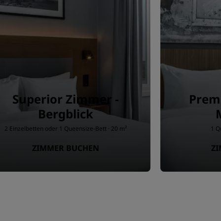
Superior Zimmer -
Prem
Bergblick
2 Einzelbetten oder 1 Queensize-Bett · 20 m²
1 Q
ZIMMER BUCHEN
Z