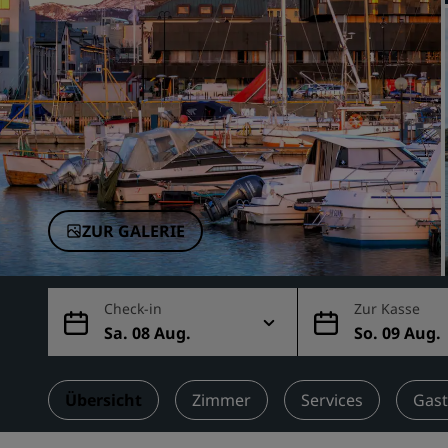
Verbundene Marken in China
ZUR GALERIE
Check-in
Zur Kasse
Sa. 08 Aug.
So. 09 Aug.
Übersicht
Zimmer
Services
Gas