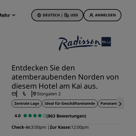
Mehr
DEUTSCH
|
USD
ANMELDEN
Radisson Rewards
Meine Buchungen
Hotelangebote
Unsere Angebote entdecken
Entdecken Sie den
Bonus für die erste Buchung
atemberaubenden Norden von
Deals of the Day
diesem Hotel am Kai aus.
Im Voraus buchen
Storgaten 2
Unsere Angebote anzeigen
Zentrale Lage
Ideal für Geschäftsreisende
Panoramablick
Reisevorschläge
4.0
(863 Bewertungen)
Familienfreundliche Hotels
Check-in
3:00pm
Zur Kasse
12:00pm
etings
Rad Pets