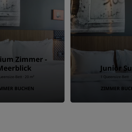
ium Zimmer -
Meerblick
Junior Su
ueensize-Bett · 20 m²
1 Queensize-Bett ·
IMMER BUCHEN
ZIMMER BUC