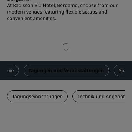
At Radisson Blu Hotel, Bergamo, choose from our
modern venues featuring flexible setups and
convenient amenities.
onomie
Tagungen und Veranstaltungen
Spa
Tagungseinrichtungen
Technik und Angebotsle