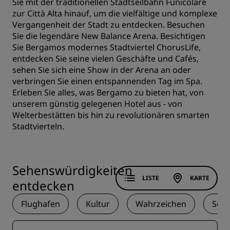
Sie mit der traditionellen Stadtseilbahn Funicolare
zur Città Alta hinauf, um die vielfältige und komplexe
Vergangenheit der Stadt zu entdecken. Besuchen
Sie die legendäre New Balance Arena. Besichtigen
Sie Bergamos modernes Stadtviertel ChorusLife,
entdecken Sie seine vielen Geschäfte und Cafés,
sehen Sie sich eine Show in der Arena an oder
verbringen Sie einen entspannenden Tag im Spa.
Erleben Sie alles, was Bergamo zu bieten hat, von
unserem günstig gelegenen Hotel aus - von
Welterbestätten bis hin zu revolutionären smarten
Stadtvierteln.
Sehenswürdigkeiten
LISTE
KARTE
entdecken
Flughafen
Kultur
Wahrzeichen
Sons