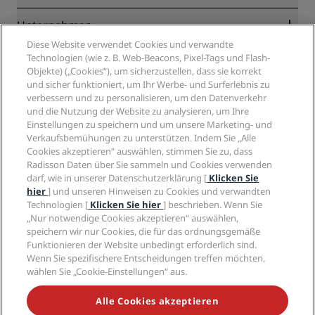
Online-Bestpreisgarantie
Blog
Partner
Unternehmen
Reiseziele
Reisebüros
Diese Website verwendet Cookies und verwandte
Neue und aufstrebende Hotels
Radisson Hotel Group
Technologien (wie z. B. Web-Beacons, Pixel-Tags und Flash-
Rechtliches
Radisson Hotels APP
Objekte) („Cookies“), um sicherzustellen, dass sie korrekt
Medien
„Sports Approved“-Hotels
und sicher funktioniert, um Ihr Werbe- und Surferlebnis zu
Karriere RHG
Privacy Centre
Hilfe
Familienfreundliche Hotels
verbessern und zu personalisieren, um den Datenverkehr
Karriere PPHE
Rechtliche Hinweise
Gesundheit & Sicherheit
und die Nutzung der Website zu analysieren, um Ihre
Karrieren EHL
Radisson Rewards Geschäftsbedingungen
Einstellungen zu speichern und um unsere Marketing- und
Verbrauchermeldungen
The Club by RHG
Soziale Medien
Website-Nutzungsvereinbarung
Verkaufsbemühungen zu unterstützen. Indem Sie „Alle
Kontakt
Entwicklungsmöglichkeiten
Cookies akzeptieren“ auswählen, stimmen Sie zu, dass
Digitale Barrierefreiheit
FAQ
Marken von Radisson Hotels
Responsible Business – Unser Engagement
Radisson Daten über Sie sammeln und Cookies verwenden
Moderne Sklaverei – Erklärung
Inhaltsübersicht
darf, wie in unserer Datenschutzerklärung [
Klicken Sie
Einkauf
hier
] und unseren Hinweisen zu Cookies und verwandten
Technologien [
Klicken Sie hier
] beschrieben. Wenn Sie
„Nur notwendige Cookies akzeptieren“ auswählen,
speichern wir nur Cookies, die für das ordnungsgemäße
Funktionieren der Website unbedingt erforderlich sind.
Wenn Sie spezifischere Entscheidungen treffen möchten,
wählen Sie „Cookie-Einstellungen“ aus.
VERPASSEN SIE NIEMALS UNSERE BELIEBTESTEN
ANGEBOTE
Alle Cookies akzeptieren