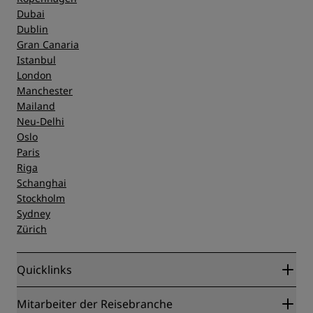
Dubai
Dublin
Gran Canaria
Istanbul
London
Manchester
Mailand
Neu-Delhi
Oslo
Paris
Riga
Schanghai
Stockholm
Sydney
Zürich
Quicklinks
Radisson Rewards
Mitarbeiter der Reisebranche