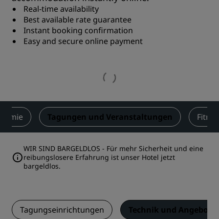
Real-time availability
Best available rate guarantee
Instant booking confirmation
Easy and secure online payment
onomie
Tagungen und Veranstaltungen
Fitne
WIR SIND BARGELDLOS - Für mehr Sicherheit und eine
reibungslosere Erfahrung ist unser Hotel jetzt
bargeldlos.
Tagungseinrichtungen
Technik und Angebotsl