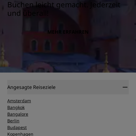
Buchen leicht gemacht. Jederzeit
und überall!
MEHR ERFAHREN
Angesagte Reiseziele
Amsterdam
Bangkok
Bangalore
Berlin
Budapest
Kopenhagen