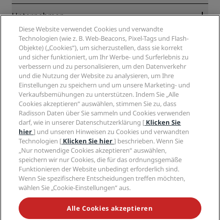
Online-Bestpreisgarantie
Blog
Partner
Unternehmen
Reiseziele
Reisebüros
Diese Website verwendet Cookies und verwandte
Neue und aufstrebende Hotels
Radisson Hotel Group
Technologien (wie z. B. Web-Beacons, Pixel-Tags und Flash-
Rechtliches
Radisson Hotels APP
Objekte) („Cookies“), um sicherzustellen, dass sie korrekt
Medien
„Sports Approved“-Hotels
und sicher funktioniert, um Ihr Werbe- und Surferlebnis zu
Karriere RHG
Privacy Centre
Hilfe
Familienfreundliche Hotels
verbessern und zu personalisieren, um den Datenverkehr
Karriere PPHE
Rechtliche Hinweise
Gesundheit & Sicherheit
und die Nutzung der Website zu analysieren, um Ihre
Karrieren EHL
Radisson Rewards Geschäftsbedingungen
Einstellungen zu speichern und um unsere Marketing- und
Verbrauchermeldungen
The Club by RHG
Soziale Medien
Website-Nutzungsvereinbarung
Verkaufsbemühungen zu unterstützen. Indem Sie „Alle
Kontakt
Entwicklungsmöglichkeiten
Cookies akzeptieren“ auswählen, stimmen Sie zu, dass
Digitale Barrierefreiheit
FAQ
Marken von Radisson Hotels
Responsible Business – Unser Engagement
Radisson Daten über Sie sammeln und Cookies verwenden
Moderne Sklaverei – Erklärung
Inhaltsübersicht
darf, wie in unserer Datenschutzerklärung [
Klicken Sie
Einkauf
hier
] und unseren Hinweisen zu Cookies und verwandten
Technologien [
Klicken Sie hier
] beschrieben. Wenn Sie
„Nur notwendige Cookies akzeptieren“ auswählen,
speichern wir nur Cookies, die für das ordnungsgemäße
Funktionieren der Website unbedingt erforderlich sind.
Wenn Sie spezifischere Entscheidungen treffen möchten,
wählen Sie „Cookie-Einstellungen“ aus.
VERPASSEN SIE NIEMALS UNSERE BELIEBTESTEN
ANGEBOTE
Alle Cookies akzeptieren