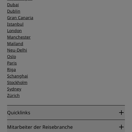
Dubai
Dublin
Gran Canaria
Istanbul
London
Manchester
Mailand
Neu-Delhi
Oslo
Paris
Riga
Schanghai
Stockholm
Sydney
Zürich
Quicklinks
Radisson Rewards
Mitarbeiter der Reisebranche