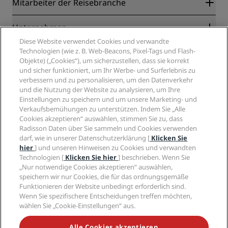
Radisson Rewards
Mitarbeiter der Reisebranche
Online-Bestpreisgarantie
Blog
Partner
Unternehmen
Reiseziele
Reisebüros
Diese Website verwendet Cookies und verwandte
Neue und aufstrebende Hotels
Radisson Hotel Group
Technologien (wie z. B. Web-Beacons, Pixel-Tags und Flash-
Rechtliches
Radisson Hotels APP
Objekte) („Cookies“), um sicherzustellen, dass sie korrekt
Medien
„Sports Approved“-Hotels
und sicher funktioniert, um Ihr Werbe- und Surferlebnis zu
Karriere RHG
Privacy Centre
Hilfe
Familienfreundliche Hotels
verbessern und zu personalisieren, um den Datenverkehr
Karriere PPHE
Rechtliche Hinweise
Gesundheit & Sicherheit
und die Nutzung der Website zu analysieren, um Ihre
Karrieren EHL
Radisson Rewards Geschäftsbedingungen
Einstellungen zu speichern und um unsere Marketing- und
Verbrauchermeldungen
The Club by RHG
Soziale Medien
Website-Nutzungsvereinbarung
Verkaufsbemühungen zu unterstützen. Indem Sie „Alle
Kontakt
Entwicklungsmöglichkeiten
Cookies akzeptieren“ auswählen, stimmen Sie zu, dass
Digitale Barrierefreiheit
FAQ
Marken von Radisson Hotels
Responsible Business – Unser Engagement
Radisson Daten über Sie sammeln und Cookies verwenden
Moderne Sklaverei – Erklärung
Inhaltsübersicht
darf, wie in unserer Datenschutzerklärung [
Klicken Sie
Einkauf
hier
] und unseren Hinweisen zu Cookies und verwandten
Technologien [
Klicken Sie hier
] beschrieben. Wenn Sie
„Nur notwendige Cookies akzeptieren“ auswählen,
speichern wir nur Cookies, die für das ordnungsgemäße
Funktionieren der Website unbedingt erforderlich sind.
Wenn Sie spezifischere Entscheidungen treffen möchten,
wählen Sie „Cookie-Einstellungen“ aus.
VERPASSEN SIE NIEMALS UNSERE BELIEBTESTEN
ANGEBOTE
Alle Cookies akzeptieren