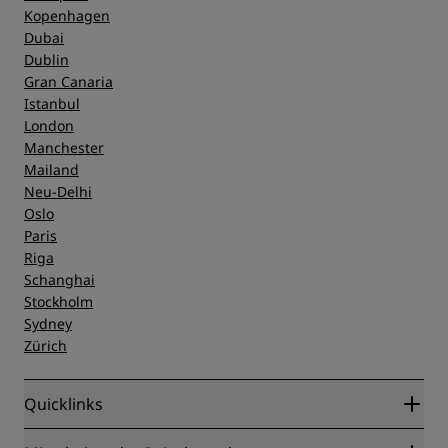
Kopenhagen
Dubai
Dublin
Gran Canaria
Istanbul
London
Manchester
Mailand
Neu-Delhi
Oslo
Paris
Riga
Schanghai
Stockholm
Sydney
Zürich
Quicklinks