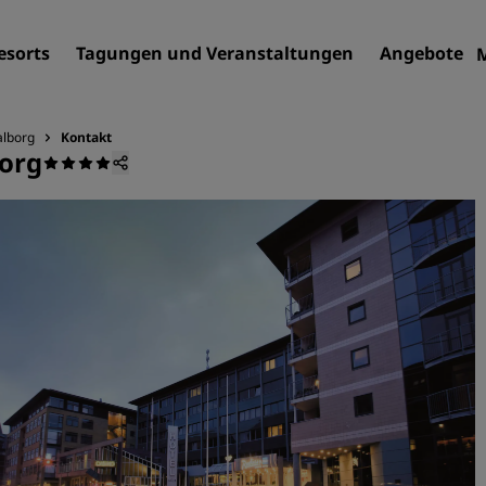
esorts
Tagungen und Veranstaltungen
Angebote
alborg
Kontakt
borg
Finden Sie Ihr Hotel
Reiseziele
Resorts
Serviced Apartments
Flughafenhotels
Neue und geplante Hotels
Tagungen und
Veranstaltungen
Entdecken Sie Radisson Me