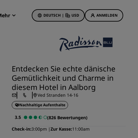
Mehr
DEUTSCH
|
USD
ANMELDEN
Radisson Rewards
Meine Buchungen
Hotelangebote
Unsere Angebote entdecken
Entdecken Sie echte dänische
Bonus für die erste Buchung
Gemütlichkeit und Charme in
Deals of the Day
diesem Hotel in Aalborg
Im Voraus buchen
Ved Stranden 14-16
Unsere Angebote anzeigen
Nachhaltige Aufenthalte
Reisevorschläge
3.5
(826 Bewertungen)
Familienfreundliche Hotels
Check-in
3:00pm
Zur Kasse
11:00am
etings
Rad Pets