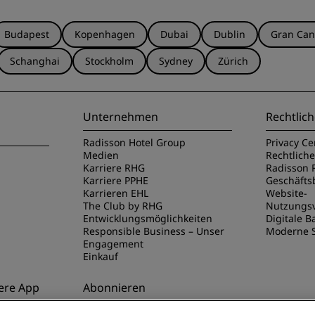
Budapest
Kopenhagen
Dubai
Dublin
Gran Can
Schanghai
Stockholm
Sydney
Zürich
Unternehmen
Rechtlich
Radisson Hotel Group
Privacy Ce
Medien
Rechtlich
Karriere RHG
Radisson 
Karriere PPHE
Geschäft
Karrieren EHL
Website-
The Club by RHG
Nutzungs
Entwicklungsmöglichkeiten
Digitale Ba
Responsible Business – Unser
Moderne S
Engagement
Einkauf
ere App
Abonnieren
disson Hotels
Verpassen Sie niemals unsere