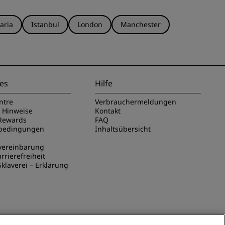
aria
Istanbul
London
Manchester
es
Hilfe
ntre
Verbrauchermeldungen
e Hinweise
Kontakt
Rewards
FAQ
sbedingungen
Inhaltsübersicht
vereinbarung
rrierefreiheit
klaverei – Erklärung