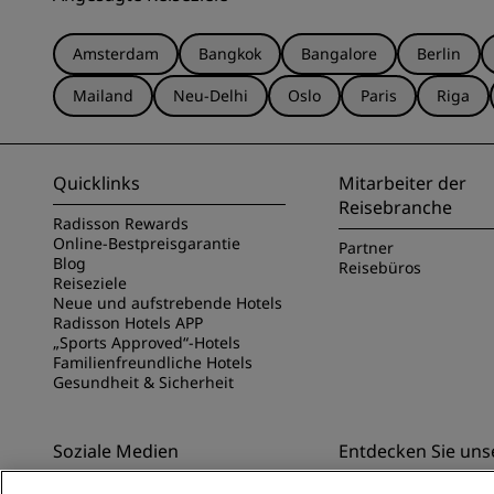
Amsterdam
Bangkok
Bangalore
Berlin
Mailand
Neu-Delhi
Oslo
Paris
Riga
Quicklinks
Mitarbeiter der
Reisebranche
Radisson Rewards
Online-Bestpreisgarantie
Partner
Blog
Reisebüros
Reiseziele
Neue und aufstrebende Hotels
Radisson Hotels APP
„Sports Approved“-Hotels
Familienfreundliche Hotels
Gesundheit & Sicherheit
Soziale Medien
Entdecken Sie uns
Marken von Radisson Hotels
Entdecken Sie die Ra