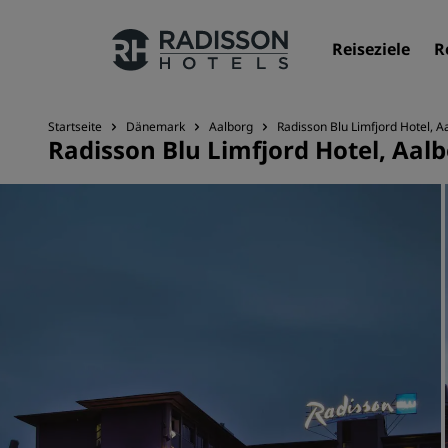
Reiseziele
R
Startseite
Dänemark
Aalborg
Radisson Blu Limfjord Hotel, A
Radisson Blu Limfjord Hotel, Aal
Unsere Marken
Marken von Radisson Hotels