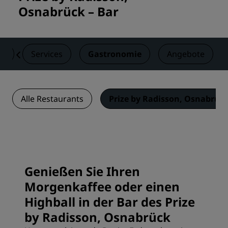
Osnabrück – Bar
er
Services
Gastronomie
Angebote
Alle Restaurants
Prize by Radisson, Osnabrück
Genießen Sie Ihren
Morgenkaffee oder einen
Highball in der Bar des Prize
by Radisson, Osnabrück