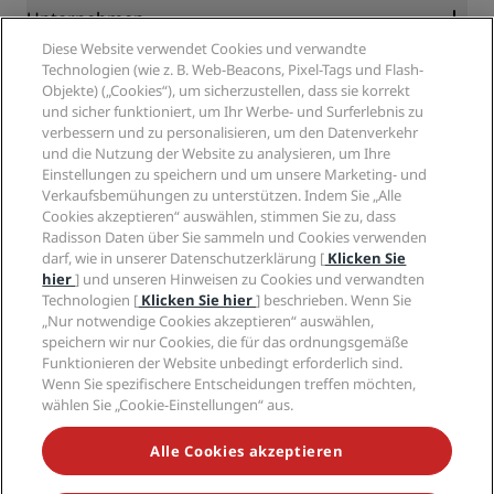
Blog
Partner
Unternehmen
Reiseziele
Reisebüros
Diese Website verwendet Cookies und verwandte
Neue und aufstrebende Hotels
Radisson Hotel Group
Technologien (wie z. B. Web-Beacons, Pixel-Tags und Flash-
Rechtliches
Radisson Hotels APP
Objekte) („Cookies“), um sicherzustellen, dass sie korrekt
Medien
„Sports Approved“-Hotels
und sicher funktioniert, um Ihr Werbe- und Surferlebnis zu
Karriere RHG
Privacy Centre
Hilfe
Familienfreundliche Hotels
verbessern und zu personalisieren, um den Datenverkehr
Karriere PPHE
Rechtliche Hinweise
Gesundheit & Sicherheit
und die Nutzung der Website zu analysieren, um Ihre
Karrieren EHL
Radisson Rewards Geschäftsbedingungen
Einstellungen zu speichern und um unsere Marketing- und
Verbrauchermeldungen
The Club by RHG
Soziale Medien
Website-Nutzungsvereinbarung
Verkaufsbemühungen zu unterstützen. Indem Sie „Alle
Kontakt
Entwicklungsmöglichkeiten
Cookies akzeptieren“ auswählen, stimmen Sie zu, dass
Digitale Barrierefreiheit
FAQ
Marken von Radisson Hotels
Responsible Business – Unser Engagement
Radisson Daten über Sie sammeln und Cookies verwenden
Moderne Sklaverei – Erklärung
Inhaltsübersicht
darf, wie in unserer Datenschutzerklärung [
Klicken Sie
Einkauf
hier
] und unseren Hinweisen zu Cookies und verwandten
Technologien [
Klicken Sie hier
] beschrieben. Wenn Sie
„Nur notwendige Cookies akzeptieren“ auswählen,
speichern wir nur Cookies, die für das ordnungsgemäße
Funktionieren der Website unbedingt erforderlich sind.
Wenn Sie spezifischere Entscheidungen treffen möchten,
wählen Sie „Cookie-Einstellungen“ aus.
VERPASSEN SIE NIEMALS UNSERE BELIEBTESTEN
ANGEBOTE
Alle Cookies akzeptieren