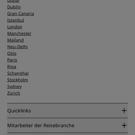
Dubai
Dublin
Gran Canaria
Istanbul
London
Manchester
Mailand
Neu-Delhi
Oslo
Paris
Riga
Schanghai
Stockholm
Sydney
Zürich
Quicklinks
Radisson Rewards
Mitarbeiter der Reisebranche
Online-Bestpreisgarantie