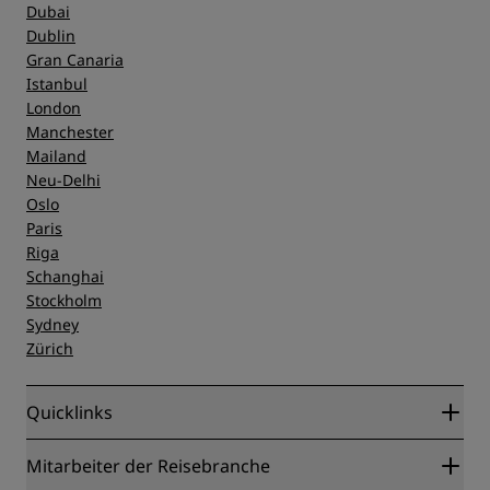
Dubai
Dublin
Gran Canaria
Istanbul
London
Manchester
Mailand
Neu-Delhi
Oslo
Paris
Riga
Schanghai
Stockholm
Sydney
Zürich
Quicklinks
Radisson Rewards
Mitarbeiter der Reisebranche
Online-Bestpreisgarantie