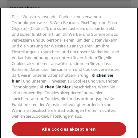
Blog
Partner
Unternehmen
Reiseziele
Reisebüros
Diese Website verwendet Cookies und verwandte
Neue und aufstrebende Hotels
Radisson Hotel Group
Technologien (wie z. B. Web-Beacons, Pixel-Tags und Flash-
Rechtliches
Radisson Hotels APP
Objekte) („Cookies“), um sicherzustellen, dass sie korrekt
Medien
„Sports Approved“-Hotels
und sicher funktioniert, um Ihr Werbe- und Surferlebnis zu
Karriere RHG
Privacy Centre
Hilfe
Familienfreundliche Hotels
verbessern und zu personalisieren, um den Datenverkehr
Karriere PPHE
Rechtliche Hinweise
Gesundheit & Sicherheit
und die Nutzung der Website zu analysieren, um Ihre
Karrieren EHL
Radisson Rewards Geschäftsbedingungen
Einstellungen zu speichern und um unsere Marketing- und
Verbrauchermeldungen
The Club by RHG
Soziale Medien
Website-Nutzungsvereinbarung
Verkaufsbemühungen zu unterstützen. Indem Sie „Alle
Kontakt
Entwicklungsmöglichkeiten
Cookies akzeptieren“ auswählen, stimmen Sie zu, dass
Digitale Barrierefreiheit
FAQ
Marken von Radisson Hotels
Responsible Business – Unser Engagement
Radisson Daten über Sie sammeln und Cookies verwenden
Moderne Sklaverei – Erklärung
Inhaltsübersicht
darf, wie in unserer Datenschutzerklärung [
Klicken Sie
Einkauf
hier
] und unseren Hinweisen zu Cookies und verwandten
Technologien [
Klicken Sie hier
] beschrieben. Wenn Sie
„Nur notwendige Cookies akzeptieren“ auswählen,
speichern wir nur Cookies, die für das ordnungsgemäße
Funktionieren der Website unbedingt erforderlich sind.
Wenn Sie spezifischere Entscheidungen treffen möchten,
wählen Sie „Cookie-Einstellungen“ aus.
VERPASSEN SIE NIEMALS UNSERE BELIEBTESTEN
ANGEBOTE
Alle Cookies akzeptieren