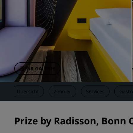
Verbundene Marken in China
ZUR GALERIE
Übersicht
Zimmer
Services
Gastr
Prize by Radisson, Bonn 