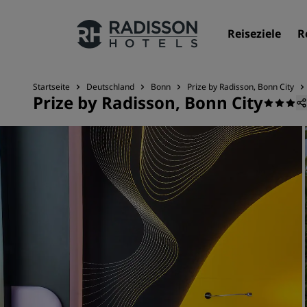
Reiseziele
R
Startseite
Deutschland
Bonn
Prize by Radisson, Bonn City
Prize by Radisson, Bonn City
Unsere Marken
Marken von Radisson Hotels