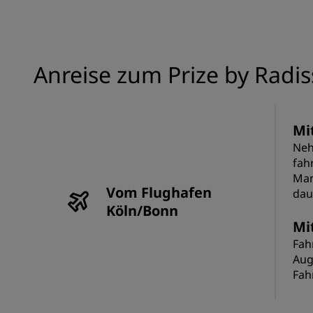
Anreise zum Prize by Radis
Mi
Neh
fah
Man
Vom Flughafen
dau
Köln/Bonn
Mi
Fah
Aug
Fah