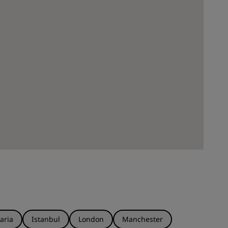
aria
Istanbul
London
Manchester