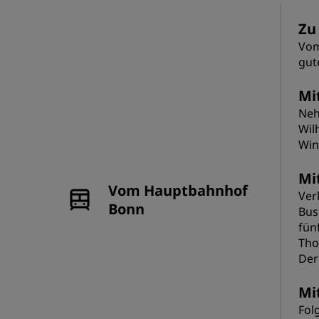
Zu
Vom
gut
Mi
Neh
Wil
Win
Mi
Vom Hauptbahnhof
Ver
Bonn
Bus
fün
Tho
Der
Mi
Fol