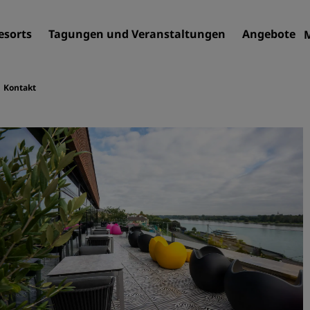
esorts
Tagungen und Veranstaltungen
Angebote
Kontakt
Finden Sie Ihr Hotel
Reiseziele
Resorts
Serviced Apartments
Flughafenhotels
Neue und geplante Hotels
Tagungen und
Veranstaltungen
Entdecken Sie Radisson Me