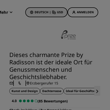
Mehr
DEUTSCH
|
USD
ANMELDEN
Radisson Rewards
Meine Buchungen
Hotelangebote
Unsere Angebote entdecken
Dieses charmante Prize by
Bonus für die erste Buchung
Radisson ist der ideale Ort für
Deals of the Day
Genussmenschen und
Im Voraus buchen
Geschichtsliebhaber.
Unsere Angebote anzeigen
Erzbergerufer 15
Kunst und Design
Dachterrasse
Ideal für Geschäftsreisende
Reisevorschläge
4.0
(85 Bewertungen)
Familienfreundliche Hotels
etings
Rad Pets