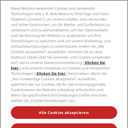
Unternehmen
Reiseziele
Reisebüros
Diese Website verwendet Cookies und verwandte
Neue und aufstrebende Hotels
Radisson Hotel Group
Technologien (wie z. B. Web-Beacons, Pixel-Tags und Flash-
Rechtliches
Radisson Hotels APP
Objekte) („Cookies“), um sicherzustellen, dass sie korrekt
Medien
„Sports Approved“-Hotels
und sicher funktioniert, um Ihr Werbe- und Surferlebnis zu
Karriere RHG
Privacy Centre
Hilfe
Familienfreundliche Hotels
verbessern und zu personalisieren, um den Datenverkehr
Karriere PPHE
Rechtliche Hinweise
Gesundheit & Sicherheit
und die Nutzung der Website zu analysieren, um Ihre
Karrieren EHL
Radisson Rewards Geschäftsbedingungen
Einstellungen zu speichern und um unsere Marketing- und
Verbrauchermeldungen
The Club by RHG
Soziale Medien
Website-Nutzungsvereinbarung
Verkaufsbemühungen zu unterstützen. Indem Sie „Alle
Kontakt
Entwicklungsmöglichkeiten
Cookies akzeptieren“ auswählen, stimmen Sie zu, dass
Digitale Barrierefreiheit
FAQ
Marken von Radisson Hotels
Responsible Business – Unser Engagement
Radisson Daten über Sie sammeln und Cookies verwenden
Moderne Sklaverei – Erklärung
Inhaltsübersicht
darf, wie in unserer Datenschutzerklärung [
Klicken Sie
Einkauf
hier
] und unseren Hinweisen zu Cookies und verwandten
Technologien [
Klicken Sie hier
] beschrieben. Wenn Sie
„Nur notwendige Cookies akzeptieren“ auswählen,
speichern wir nur Cookies, die für das ordnungsgemäße
Funktionieren der Website unbedingt erforderlich sind.
Wenn Sie spezifischere Entscheidungen treffen möchten,
wählen Sie „Cookie-Einstellungen“ aus.
VERPASSEN SIE NIEMALS UNSERE BELIEBTESTEN
ANGEBOTE
Alle Cookies akzeptieren