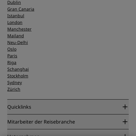
Dublin
Gran Canaria
Istanbul
London
Manchester
Mailand
Neu-Delhi
Oslo
Paris
Riga
Schanghai
Stockholm
Sydney
Zürich
Quicklinks
Radisson Rewards
Mitarbeiter der Reisebranche
Online-Bestpreisgarantie
Blog
Partner