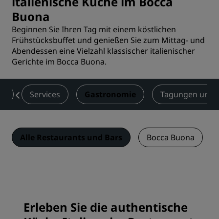
italienische Küche im Bocca
Buona
Beginnen Sie Ihren Tag mit einem köstlichen
Frühstücksbuffet und genießen Sie zum Mittag- und
Abendessen eine Vielzahl klassischer italienischer
Gerichte im Bocca Buona.
er
Services
Gastronomie
Tagungen und 
Alle Restaurants und Bars
Bocca Buona
Erleben Sie die authentische