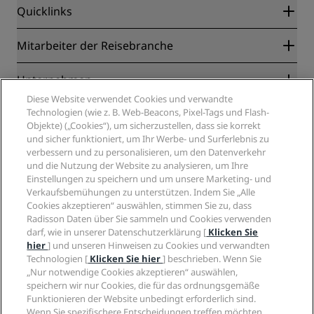
Quicklinks
Radisson Rewards
Mitarbeiter der Reisebranche
Online-Bestpreisgarantie
Blog
Partner
Unternehmen
Reiseziele
Reisebüros
Diese Website verwendet Cookies und verwandte
Neue und aufstrebende Hotels
Radisson Hotel Group
Technologien (wie z. B. Web-Beacons, Pixel-Tags und Flash-
Rechtliches
Radisson Hotels APP
Objekte) („Cookies“), um sicherzustellen, dass sie korrekt
Medien
„Sports Approved“-Hotels
und sicher funktioniert, um Ihr Werbe- und Surferlebnis zu
Karriere RHG
Privacy Centre
Hilfe
Familienfreundliche Hotels
verbessern und zu personalisieren, um den Datenverkehr
Karriere PPHE
Rechtliche Hinweise
und die Nutzung der Website zu analysieren, um Ihre
Gesundheit & Sicherheit
Karrieren EHL
Radisson Rewards Geschäftsbedingungen
Einstellungen zu speichern und um unsere Marketing- und
Verbrauchermeldungen
The Club by RHG
Soziale Medien
Website-Nutzungsvereinbarung
Verkaufsbemühungen zu unterstützen. Indem Sie „Alle
Kontakt
Entwicklungsmöglichkeiten
Cookies akzeptieren“ auswählen, stimmen Sie zu, dass
Digitale Barrierefreiheit
FAQ
Marken von Radisson Hotels
Radisson Daten über Sie sammeln und Cookies verwenden
Responsible Business – Unser Engagement
Moderne Sklaverei – Erklärung
Inhaltsübersicht
darf, wie in unserer Datenschutzerklärung [
Klicken Sie
Einkauf
hier
] und unseren Hinweisen zu Cookies und verwandten
Technologien [
Klicken Sie hier
] beschrieben. Wenn Sie
„Nur notwendige Cookies akzeptieren“ auswählen,
speichern wir nur Cookies, die für das ordnungsgemäße
Funktionieren der Website unbedingt erforderlich sind.
Wenn Sie spezifischere Entscheidungen treffen möchten,