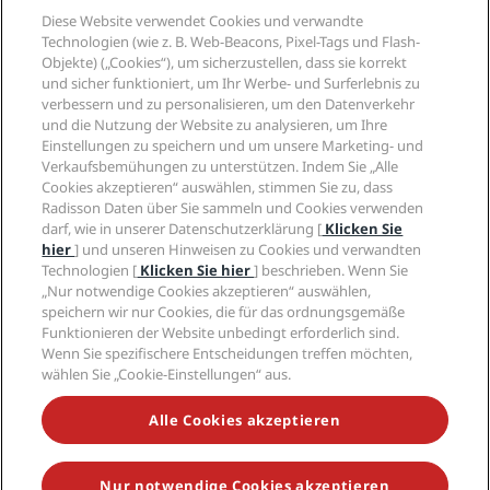
Reiseziele
Reisebüros
Diese Website verwendet Cookies und verwandte
Neue und aufstrebende Hotels
Radisson Hotel Group
Technologien (wie z. B. Web-Beacons, Pixel-Tags und Flash-
Rechtliches
Radisson Hotels APP
Objekte) („Cookies“), um sicherzustellen, dass sie korrekt
Medien
„Sports Approved“-Hotels
und sicher funktioniert, um Ihr Werbe- und Surferlebnis zu
Karriere RHG
Privacy Centre
Hilfe
Familienfreundliche Hotels
verbessern und zu personalisieren, um den Datenverkehr
Karriere PPHE
Rechtliche Hinweise
Gesundheit & Sicherheit
und die Nutzung der Website zu analysieren, um Ihre
Karrieren EHL
Radisson Rewards Geschäftsbedingungen
Einstellungen zu speichern und um unsere Marketing- und
Verbrauchermeldungen
The Club by RHG
Soziale Medien
Website-Nutzungsvereinbarung
Verkaufsbemühungen zu unterstützen. Indem Sie „Alle
Kontakt
Entwicklungsmöglichkeiten
Cookies akzeptieren“ auswählen, stimmen Sie zu, dass
Digitale Barrierefreiheit
FAQ
Marken von Radisson Hotels
Responsible Business – Unser Engagement
Radisson Daten über Sie sammeln und Cookies verwenden
Moderne Sklaverei – Erklärung
Inhaltsübersicht
darf, wie in unserer Datenschutzerklärung [
Klicken Sie
Einkauf
hier
] und unseren Hinweisen zu Cookies und verwandten
Technologien [
Klicken Sie hier
] beschrieben. Wenn Sie
„Nur notwendige Cookies akzeptieren“ auswählen,
speichern wir nur Cookies, die für das ordnungsgemäße
Funktionieren der Website unbedingt erforderlich sind.
Wenn Sie spezifischere Entscheidungen treffen möchten,
wählen Sie „Cookie-Einstellungen“ aus.
VERPASSEN SIE NIEMALS UNSERE BELIEBTESTEN
ANGEBOTE
Alle Cookies akzeptieren
Nur notwendige Cookies akzeptieren