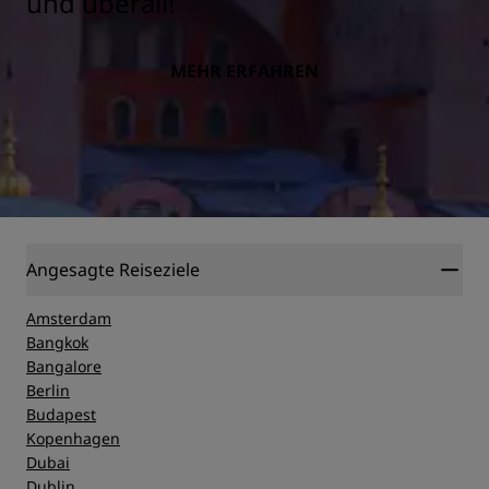
und überall!
MEHR ERFAHREN
Angesagte Reiseziele
Amsterdam
Bangkok
Bangalore
Berlin
Budapest
Kopenhagen
Dubai
Dublin