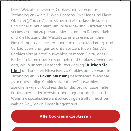
Quicklinks
Diese Website verwendet Cookies und verwandte
Radisson Rewards
Mitarbeiter der Reisebranche
Technologien (wie z. B. Web-Beacons, Pixel-Tags und Flash-
Online-Bestpreisgarantie
Objekte) („Cookies“), um sicherzustellen, dass sie korrekt
und sicher funktioniert, um Ihr Werbe- und Surferlebnis zu
Blog
Partner
Unternehmen
verbessern und zu personalisieren, um den Datenverkehr
Reiseziele
Reisebüros
und die Nutzung der Website zu analysieren, um Ihre
Neue und aufstrebende Hotels
Radisson Hotel Group
Einstellungen zu speichern und um unsere Marketing- und
Rechtliches
Radisson Hotels APP
Verkaufsbemühungen zu unterstützen. Indem Sie „Alle
Medien
„Sports Approved“-Hotels
Cookies akzeptieren“ auswählen, stimmen Sie zu, dass
Karriere RHG
Privacy Centre
Hilfe
Familienfreundliche Hotels
Radisson Daten über Sie sammeln und Cookies verwenden
Karriere PPHE
Rechtliche Hinweise
darf, wie in unserer Datenschutzerklärung [
Klicken Sie
Gesundheit & Sicherheit
Karrieren EHL
Radisson Rewards Geschäftsbedingungen
hier
] und unseren Hinweisen zu Cookies und verwandten
Verbrauchermeldungen
The Club by RHG
Soziale Medien
Technologien [
Klicken Sie hier
] beschrieben. Wenn Sie
Website-Nutzungsvereinbarung
Kontakt
Entwicklungsmöglichkeiten
„Nur notwendige Cookies akzeptieren“ auswählen,
Digitale Barrierefreiheit
FAQ
speichern wir nur Cookies, die für das ordnungsgemäße
Marken von Radisson Hotels
Responsible Business – Unser Engagement
Moderne Sklaverei – Erklärung
Inhaltsübersicht
Funktionieren der Website unbedingt erforderlich sind.
Einkauf
Wenn Sie spezifischere Entscheidungen treffen möchten,
wählen Sie „Cookie-Einstellungen“ aus.
Alle Cookies akzeptieren