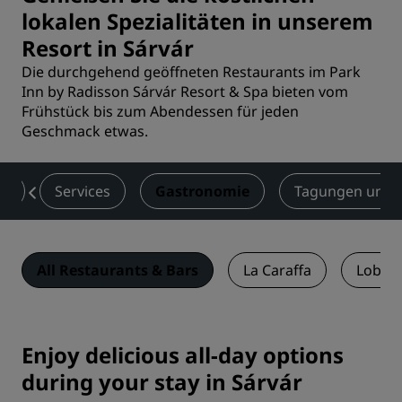
lokalen Spezialitäten in unserem
Resort in Sárvár
Die durchgehend geöffneten Restaurants im Park
Inn by Radisson Sárvár Resort & Spa bieten vom
Frühstück bis zum Abendessen für jeden
Geschmack etwas.
er
Services
Gastronomie
Tagungen und 
All Restaurants & Bars
La Caraffa
Lobby-
Enjoy delicious all-day options
during your stay in Sárvár