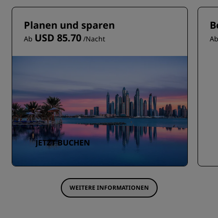
Planen und sparen
B
USD 85.70
Ab
/Nacht
A
JETZT BUCHEN
WEITERE INFORMATIONEN