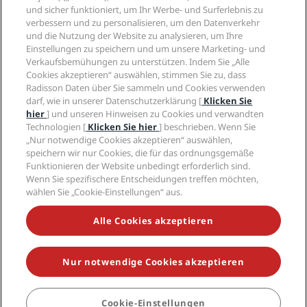
„Sports Approved“-Hotels
und sicher funktioniert, um Ihr Werbe- und Surferlebnis zu
Karriere RHG
Privacy Centre
Hilfe
Familienfreundliche Hotels
verbessern und zu personalisieren, um den Datenverkehr
Karriere PPHE
Rechtliche Hinweise
und die Nutzung der Website zu analysieren, um Ihre
Gesundheit & Sicherheit
Karrieren EHL
Radisson Rewards Geschäftsbedingungen
Einstellungen zu speichern und um unsere Marketing- und
Verbrauchermeldungen
The Club by RHG
Soziale Medien
Website-Nutzungsvereinbarung
Verkaufsbemühungen zu unterstützen. Indem Sie „Alle
Kontakt
Entwicklungsmöglichkeiten
Cookies akzeptieren“ auswählen, stimmen Sie zu, dass
Digitale Barrierefreiheit
FAQ
Marken von Radisson Hotels
Radisson Daten über Sie sammeln und Cookies verwenden
Responsible Business – Unser Engagement
Moderne Sklaverei – Erklärung
Inhaltsübersicht
darf, wie in unserer Datenschutzerklärung [
Klicken Sie
Einkauf
hier
] und unseren Hinweisen zu Cookies und verwandten
Technologien [
Klicken Sie hier
] beschrieben. Wenn Sie
„Nur notwendige Cookies akzeptieren“ auswählen,
speichern wir nur Cookies, die für das ordnungsgemäße
Funktionieren der Website unbedingt erforderlich sind.
Wenn Sie spezifischere Entscheidungen treffen möchten,
wählen Sie „Cookie-Einstellungen“ aus.
VERPASSEN SIE NIEMALS UNSERE BELIEBTESTEN
ANGEBOTE
Alle Cookies akzeptieren
Nur notwendige Cookies akzeptieren
© 2026 Radisson Hotel Group.
Alle Rechte vorbehalten. RHG Radisson
Hotel Group, Radisson, Radisson RED, Radisson Blu, Radisson Collection,
Radisson Individuals, Park Plaza, Park Inn, Country Inn & Suites, Prize by
Radisson, Radisson Rewards und Radisson Meetings sind Warenzeichen
Cookie-Einstellungen
BUCHEN