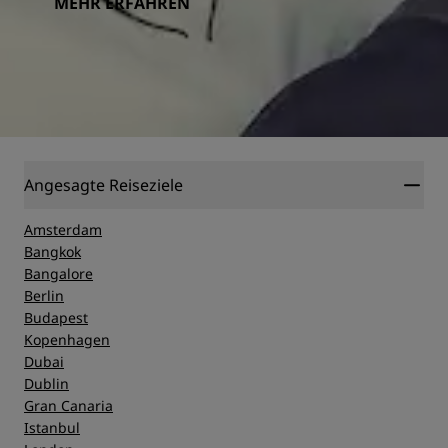
MEHR ERFAHREN
Angesagte Reiseziele
Amsterdam
Bangkok
Bangalore
Berlin
Budapest
Kopenhagen
Dubai
Dublin
Gran Canaria
Istanbul