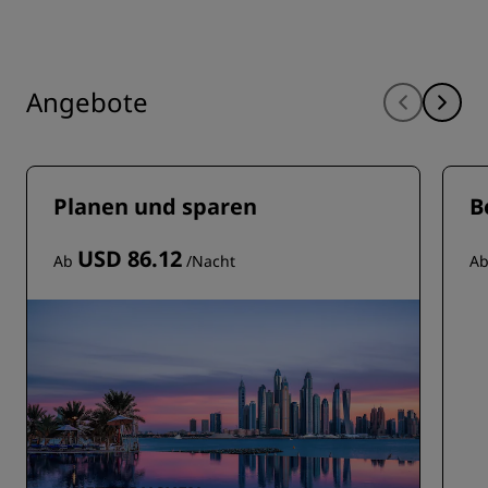
Angebote
Planen und sparen
B
USD 86.12
Ab
/Nacht
A