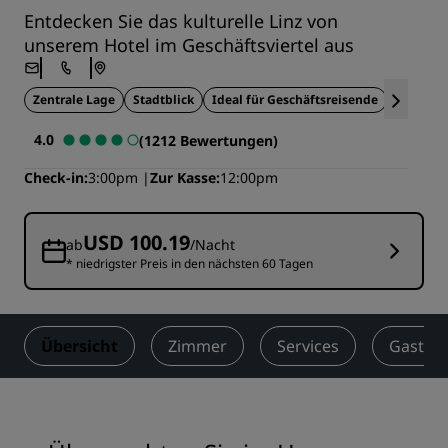
Entdecken Sie das kulturelle Linz von
unserem Hotel im Geschäftsviertel aus
Zentrale Lage
Stadtblick
Ideal für Geschäftsreisende
In der N
4.0
(1212 Bewertungen)
Check-in
3:00pm
Zur Kasse
12:00pm
USD 100.19
ab
/Nacht
* niedrigster Preis in den nächsten 60 Tagen
Übersicht
Zimmer
Services
Gastro