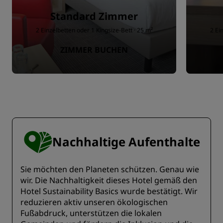
Standard Zimmer
2 Einzelbetten oder 1 Kingsize-Bett · 25 m²
2 Ei
ZIMMER BUCHEN
Nachhaltige Aufenthalte
Sie möchten den Planeten schützen. Genau wie
wir. Die Nachhaltigkeit dieses Hotel gemäß den
Hotel Sustainability Basics wurde bestätigt. Wir
reduzieren aktiv unseren ökologischen
Fußabdruck, unterstützen die lokalen