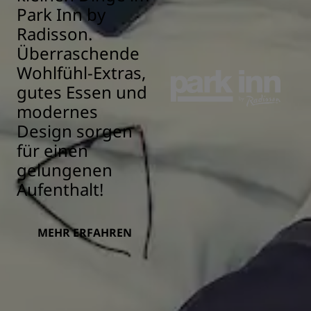
Park Inn by
Radisson.
Überraschende
Wohlfühl-Extras,
gutes Essen und
modernes
Design sorgen
für einen
gelungenen
Aufenthalt!
MEHR ERFAHREN