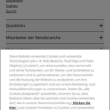
Stockholm
Sydney
Zürich
Quicklinks
Radisson Rewards
Mitarbeiter der Reisebranche
Online-Bestpreisgarantie
Blog
Partner
Unternehmen
Reiseziele
Reisebüros
Diese Website verwendet Cookies und verwandte
Neue und aufstrebende Hotels
Radisson Hotel Group
Technologien (wie z. B. Web-Beacons, Pixel-Tags und Flash-
Rechtliches
Radisson Hotels APP
Objekte) („Cookies“), um sicherzustellen, dass sie korrekt
Medien
„Sports Approved“-Hotels
und sicher funktioniert, um Ihr Werbe- und Surferlebnis zu
Karriere RHG
Privacy Centre
Hilfe
Familienfreundliche Hotels
verbessern und zu personalisieren, um den Datenverkehr
Karriere PPHE
Rechtliche Hinweise
und die Nutzung der Website zu analysieren, um Ihre
Gesundheit & Sicherheit
Karrieren EHL
Radisson Rewards Geschäftsbedingungen
Einstellungen zu speichern und um unsere Marketing- und
Verbrauchermeldungen
The Club by RHG
Soziale Medien
Website-Nutzungsvereinbarung
Verkaufsbemühungen zu unterstützen. Indem Sie „Alle
Kontakt
Entwicklungsmöglichkeiten
Cookies akzeptieren“ auswählen, stimmen Sie zu, dass
Digitale Barrierefreiheit
FAQ
Marken von Radisson Hotels
Radisson Daten über Sie sammeln und Cookies verwenden
Responsible Business – Unser Engagement
Moderne Sklaverei – Erklärung
Inhaltsübersicht
darf, wie in unserer Datenschutzerklärung [
Klicken Sie
Einkauf
hier
] und unseren Hinweisen zu Cookies und verwandten