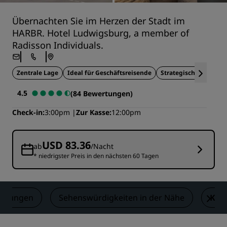
Übernachten Sie im Herzen der Stadt im
HARBR. Hotel Ludwigsburg, a member of
Radisson Individuals.
Zentrale Lage
Ideal für Geschäftsreisende
Strategische Lage
4.5
(84 Bewertungen)
Check-in
3:00pm
Zur Kasse
12:00pm
USD 83.36
ab
/Nacht
* niedrigster Preis in den nächsten 60 Tagen
ertungen
Sehenswürdigkeiten in der Nähe
Kon