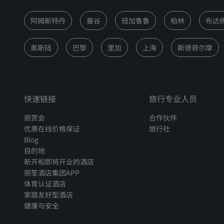
阿姆斯特丹
曼谷
班加鲁鲁
柏林
布达
奥斯陆
巴黎
里加
上海
斯德哥尔摩
快速链接
旅行专业人员
丽赏会
合作伙伴
优惠在线价格保证
旅行社
Blog
目的地
新开和即将开业的酒店
丽笙酒店集团APP
体育认证酒店
家庭友好型酒店
健康与安全