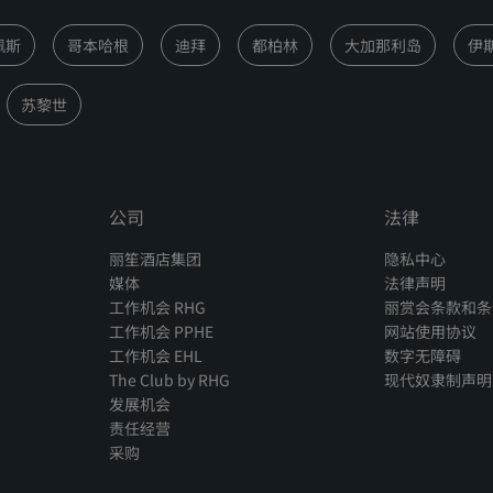
佩斯
哥本哈根
迪拜
都柏林
大加那利岛
伊
苏黎世
公司
法律
丽笙酒店集团
隐私中心
媒体
法律声明
工作机会 RHG
丽赏会条款和条
工作机会 PPHE
网站使用协议
工作机会 EHL
数字无障碍
The Club by RHG
现代奴隶制声明
发展机会
责任经营
采购