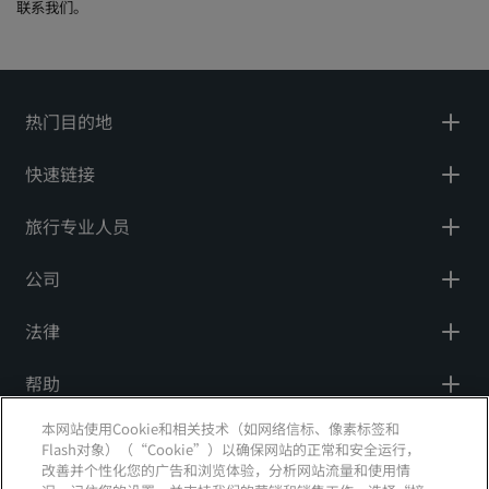
联系我们。
热门目的地
快速链接
旅行专业人员
公司
法律
帮助
本网站使用Cookie和相关技术（如网络信标、像素标签和
社交媒体
Flash对象）（“Cookie”）以确保网站的正常和安全运行，
改善并个性化您的广告和浏览体验，分析网站流量和使用情