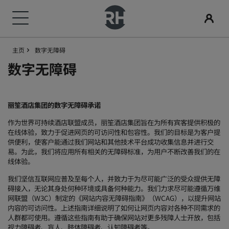
主页
数字无障碍
我们的品牌
查找酒店
会议和活动
搜索航班
餐饮
数字服务
酒店优惠
旅行灵感
丽赏会
数字无障碍
丽笙酒店集团品牌
目的地
探索丽笙会议
搜索航班
搜索餐厅
丽笙酒店集团应用程序
探索我们的优惠
家庭友好型酒店
了解丽赏会
丽笙精选
丽笙
丽笙酒店集团的数字无障碍承诺
度假酒店
预订会议空间
初次预订？
Rad Pets
会员礼遇
作为世界可持续酒店联盟成员，丽笙酒店集团旨在为所有宾客提供积极的
在线体验，致力于促进网页的可访问性和包容性。我们的目标是为客户提
服务式公寓
请求报价
当日特惠
婚礼场地
如何使用积分
供便利，使客户能通过我们网站和其他技术平台成功收集信息并进行交
丽筠
丽芮
易。为此，我们将应用所有相关的无障碍标准，为用户不断改善我们的在
线体验。
机场酒店
活动目的地
提前预订
环保酒店
如何赚取积分
我们坚信互联网应普及至每个人，并致力于为尽可能广泛的受众提供无障
碍接入，无论其身处何种环境或具备何种能力。我们力求尽可能遵循万维
丽祺
art'otel
新开业和即将开业的酒店
行业方案
查看套餐
体育团队住宿
预订人员和策划人员
网联盟（W3C）制定的《网站内容无障碍指南》（WCAG），以提升网站
内容的可访问性。上述指南详细说明了如何让网页内容对各种不同需求的
人群都可使用。遵循这些指南有助于确保网站对更多残障人士开放，包括
商务旅客
视力障碍者、盲人、肢体障碍者、认知障碍者等。