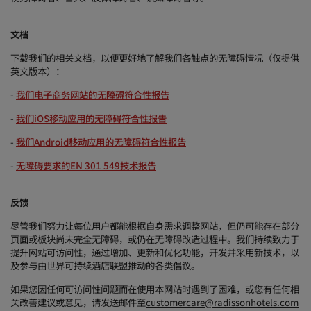
丽亭
丽柏
文档
市中心酒店
下载我们的相关文档，以便更好地了解我们各触点的无障碍情况（仅提供
英文版本）：
访问我们的博客
Prize by Radisson
丽怡
-
我们电子商务网站的无障碍符合性报告
-
我们iOS移动应用的无障碍符合性报告
-
我们Android移动应用的无障碍符合性报告
中国附属品牌
J.
锦江
-
无障碍要求的EN 301 549技术报告
反馈
尽管我们努力让每位用户都能根据自身需求调整网站，但仍可能存在部分
昆仑
Golden Tulip
页面或板块尚未完全无障碍，或仍在无障碍改造过程中。我们持续致力于
提升网站可访问性，通过增加、更新和优化功能，开发并采用新技术，以
及参与由世界可持续酒店联盟推动的各类倡议。
如果您因任何可访问性问题而在使用本网站时遇到了困难，或您有任何相
关改善建议或意见，请发送邮件至
customercare@radissonhotels.com