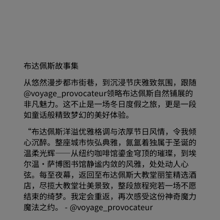
布达佩斯故事集
从悠然漫步都市街巷，到沉浸节庆雅致氛围，跟随
@voyage_provocateur领略布达佩斯自然铺展的
非凡魅力。这不止是一场冬日度假之旅，更是一段
如童话般精致梦幻的美好体验。
“布达佩斯洋溢优雅格调与浓厚节日风情，令我倾
心沉醉。整座城市恢弘典雅，氤氲着独属于圣诞的
温柔光辉——从纽约咖啡馆鎏金穹顶的璀璨，到埃
尔温・萨博图书馆静谧内敛的风雅，处处动人心
弦。每至夜幕，返回至布达佩斯大教堂丽笙精选酒
店，尽揽大教堂壮美景致，整段旅程宛若一场不愿
结束的绮梦。我定会重返，再次感受这份神奇魔力
魔法之约。 - @voyage_provocateur