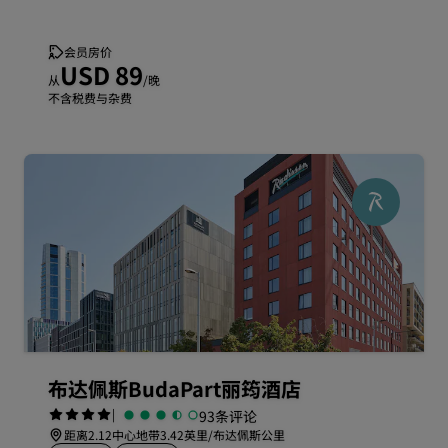
会员房价
USD 89
从
/晚
不含税费与杂费
布达佩斯BudaPart丽筠酒店
|
93条评论
距离2.12中心地带3.42英里/布达佩斯公里