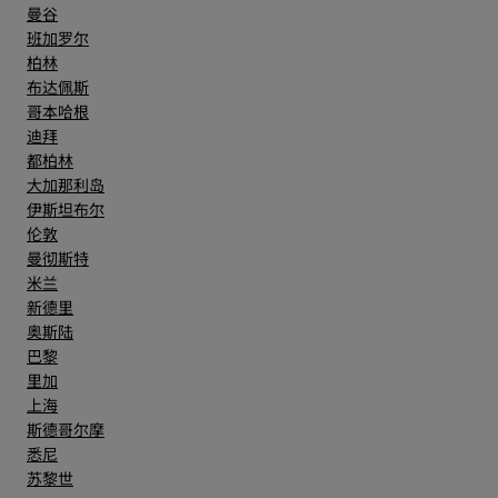
曼谷
班加罗尔
柏林
布达佩斯
哥本哈根
迪拜
都柏林
大加那利岛
伊斯坦布尔
伦敦
曼彻斯特
米兰
新德里
奥斯陆
巴黎
里加
上海
斯德哥尔摩
悉尼
苏黎世