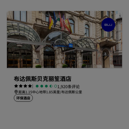
布达佩斯贝克丽笙酒店
|
1,920条评论
距离1.15中心地带1.85英里/布达佩斯公里
环保酒店