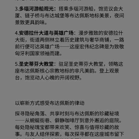
3.
多瑙河游船观光：
搭乘多瑙河游船，饱览议会大
厦、链子桥与布达城堡等布达佩斯地标美景，夜间
景致更具韵味。
4.
安德拉什大道与英雄广场
：漫步雅致的安德拉什
大街，街道两侧林立着历史建筑与奢华商铺，一路
前行便可达英雄广场——这座宏伟纪念碑是为致敬
匈牙利国家领袖而建。
5.
圣史蒂芬大教堂
：驻足圣史蒂芬大教堂，领略这
座布达佩斯核心宗教地标的非凡美韵。登上观景
台，饱览动人心魄的开阔视野。
以崭新方式感受布达佩斯的律动
探寻隐秘角落、共享时刻与布达佩斯的珍藏秘境
——从蜿蜒街巷、僻静咖啡厅到意外邂逅的庭院。
每处隐秘瑰宝都带来欢笑、惊喜与值得珍藏的故
事。与友人结伴探索，每次探寻都在这座城市留下