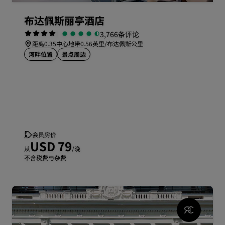
布达佩斯丽亭酒店
|
3,766条评论
距离0.35中心地带0.56英里/布达佩斯公里
河畔位置
景点周边
会员房价
USD 79
从
/晚
不含税费与杂费