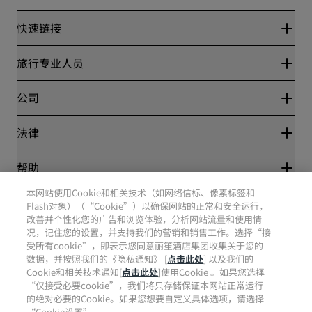
快速链接
丽赏会
旅行专业人员
优惠在线价格保证
Blog
合作伙伴
公司
目的地
旅行社
新开和即将开业的酒店
丽笙酒店集团
法律
丽笙酒店集团APP
媒体
体育认证酒店
工作机会 RHG
隐私中心
帮助
家庭友好型酒店
工作机会 PPHE
法律声明
健康与安全
工作机会 EHL
本网站使用Cookie和相关技术（如网络信标、像素标签和
丽赏会条款和条件
消费者警示
The Club by RHG
Flash对象）（“Cookie”）以确保网站的正常和安全运行，
社交媒体
网站使用协议
联系方式
改善并个性化您的广告和浏览体验，分析网站流量和使用情
发展机会
数字无障碍
常见问题
况，记住您的设置，并支持我们的营销和销售工作。选择“接
责任经营
丽笙酒店集团品牌
现代奴隶制声明
网站地图
受所有cookie”，即表示您同意丽笙酒店集团收集关于您的
采购
数据，并按照我们的《隐私通知》 [
点击此处
] 以及我们的
Cookie和相关技术通知[
点击此处
]使用Cookie 。如果您选择
“仅接受必要cookie”，我们将只存储保证本网站正常运行
的绝对必要的Cookie。如果您想要自定义具体选项，请选择
“Cookie设置”。