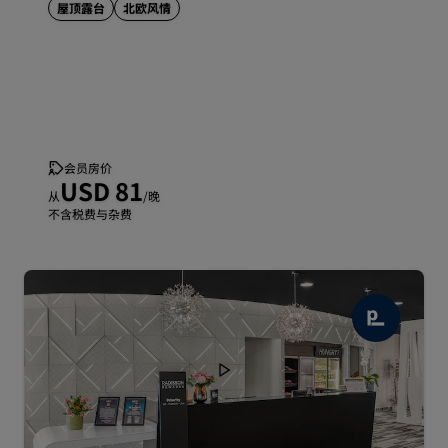
屋顶露台
北欧风情
会员房价
USD 81
从
/晚
不含税费与杂费