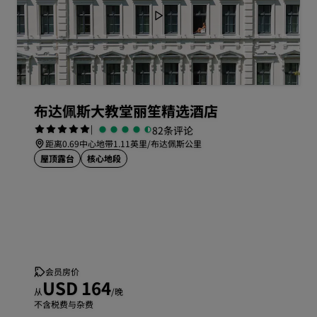
布达佩斯大教堂丽笙精选酒店
|
82条评论
距离0.69中心地带1.11英里/布达佩斯公里
屋顶露台
核心地段
会员房价
USD 164
从
/晚
不含税费与杂费