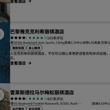
查看酒店
巴黎雅克克利希丽祺酒店
|
165条评论
69 Bis Boulevard Jean Jaurès, Clichy
|
距离3.76中心地带6.06英里/巴黎
雅致氛围
身心静修
入住克利希的丽祺酒店，不仅可以随心享用舒适客房和休闲设施，
区。
查看酒店
雷莱斯德拉马尔梅松丽祺酒店
|
487条评论
93 Boulevard Franklin Roosevelt, 92500, Rueil-
|
距离8.83中
Malmaison
里
水疗康体
会议设施