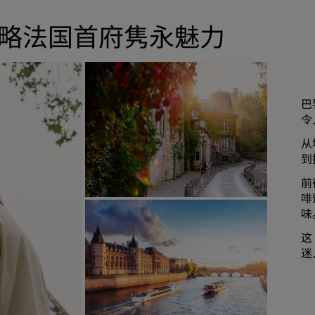
略法国首府隽永魅力
巴
令
从
到
前
啡
味
这
迷