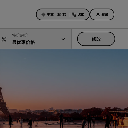
中文 （简体）
|
USD
登录
特价房价
修改
最优惠价格
酒店优惠
探索我们的优惠
美好的初遇，丰厚的奖励
当日特惠
提前预订
查看套餐
旅行灵感
家庭友好型酒店
Rad Pets