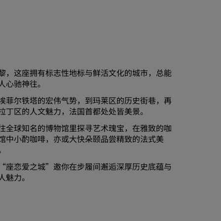
黎，这座拥有标志性地标与鲜活文化的城市，总能
人心驰神往。
埃菲尔铁塔的宏伟气势，到玛莱区的历史街巷，再
拉丁区的人文魅力，法国首都处处皆美景。
往全球知名的博物馆里探寻艺术瑰宝，在雅致的咖
馆中小酌咖啡，亦或大快朵颐品尝精致的法式美
。
“座恋爱之城”邀你在步履间邂逅深厚历史底蕴与
人魅力。