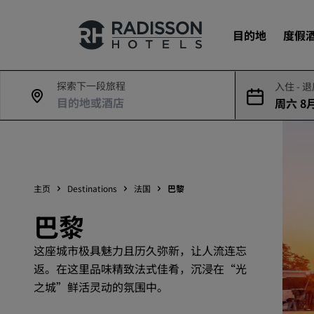
目的地
度假
探索下一段旅程
入住 - 
周六 8月
我们的品牌
9日
丽笙酒店集团品牌
主页
Destinations
法国
巴黎
巴黎
这座城市极具魅力且历久弥新，让人流连忘
返。在这里品味精致法式佳肴，沉浸在“光
之城”鲜活灵动的氛围中。