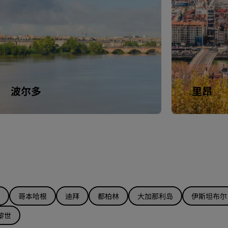
波尔多
里昂
哥本哈根
迪拜
都柏林
大加那利岛
伊斯坦布尔
黎世