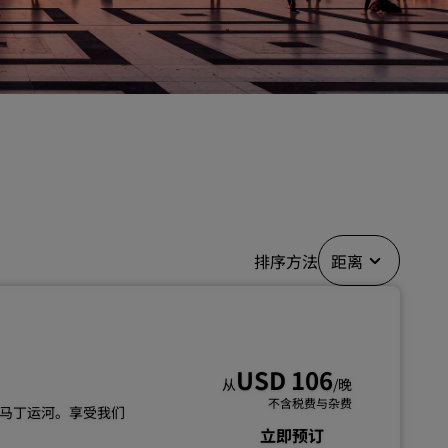
婚礼场地
环保酒店
体育团队住宿
商务旅客
市中心酒店
访问我们的博客
丽赏会
排序方法
距离
了解丽赏会
礼遇
如何使用积分
如何赚取积分
USD 106
从
/晚
预订人员和策划人员
不含税费与杂费
马丁运河。享受我们
立即预订