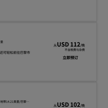
加入
公里
USD 112
从
/晚
不含税费与杂费
还可轻松前往巴黎市
立即预订
心地带14.21英里/巴黎公
USD 102
从
/晚