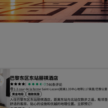
请求报价
活动目的地
行业方案
搜索航班
搜索航班
餐饮
搜索餐厅
巴黎东区东站丽祺酒店
数字服务
|
746条评论
1-3 cour de la ferme Saint-Lazare
|
距离1.35中心地带2.17英里/巴黎公里
丽笙酒店集团应用程序
黄金地段
雅致氛围
入住巴黎东区东站丽祺酒店，距离东站与北站仅数步之遥，毗邻圣
舒适的客房、贴心的设施和优越的地理位置。立即预订！