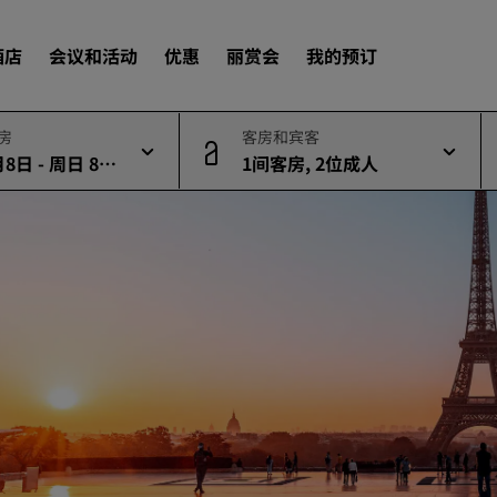
酒店
会议和活动
优惠
丽赏会
我的预订
退房
客房和宾客
8日 - 周日 8月
1间客房, 2位成人
查找酒店
目的地
度假酒店
服务式公寓
机场酒店
新开业和即将开业的酒店
会议和活动
探索丽笙会议
预订会议空间