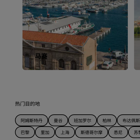
马赛
热门目的地
阿姆斯特丹
曼谷
班加罗尔
柏林
布达佩斯
巴黎
里加
上海
斯德哥尔摩
悉尼
苏