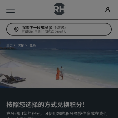
探索下一段旅程
(0-个房晚)
我们的品牌
查找酒店
会议和活动
搜索航班
餐饮
数字服务
酒店优惠
旅行灵感
丽赏会
可调整的日期 | 1间客房 2位成人
丽笙酒店集团品牌
目的地
探索丽笙会议
搜索航班
搜索餐厅
丽笙酒店集团应用程序
探索我们的优惠
家庭友好型酒店
了解丽赏会
主页
奖励
兑换
丽笙精选
丽笙
度假酒店
预订会议空间
初次预订？
Rad Pets
会员礼遇
服务式公寓
请求报价
当日特惠
婚礼场地
如何使用积分
丽筠
丽芮
机场酒店
活动目的地
提前预订
环保酒店
如何赚取积分
丽祺
art'otel
新开业和即将开业的酒店
行业方案
查看套餐
体育团队住宿
预订人员和策划人员
按照您选择的方式兑换积分！
充分利用您的积分，可使用您的积分兑换住宿或在我们
商务旅客