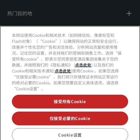
热门目的地
快速链接
本网站使用Cookie和相关技术（如网络信标、像素标签和
Flash对象）（“Cookie”）以确保网站的正常和安全运行，
旅行专业人员
改善并个性化您的广告和浏览体验，分析网站流量和使用情
况，记住您的设置，并支持我们的营销和销售工作。选择“接
公司
受所有cookie”，即表示您同意丽笙酒店集团收集关于您的
数据，并按照我们的《隐私通知》 [
点击此处
] 以及我们的
Cookie和相关技术通知[
点击此处
]使用Cookie 。如果您选择
法律
“仅接受必要cookie”，我们将只存储保证本网站正常运行
的绝对必要的Cookie。如果您想要自定义具体选项，请选择
帮助
“Cookie设置”。
接受所有Cookie
© 2026 丽笙酒店集团.
保留所有权利。RHG丽笙酒店集
团、丽筠、丽芮、丽笙、丽笙精选、丽祺、丽亭、丽柏、
仅接受必要的Cookie
丽怡、Prize by Radisson、丽赏会和丽笙会议是丽笙酒店
集团的商标。
Cookie设置