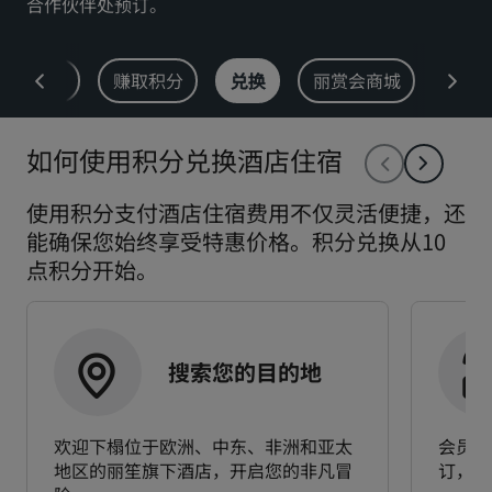
合作伙伴处预订。
丽亭
丽柏
市中心酒店
会员礼遇
赚取积分
兑换
丽赏会商城
优惠
访问我们的博客
Prize by Radisson
丽怡
如何使用积分兑换酒店住宿
使用积分支付酒店住宿费用不仅灵活便捷，还
能确保您始终享受特惠价格。积分兑换从10
中国附属品牌
J.
锦江
点积分开始。
搜索您的目的地
昆仑
Golden Tulip
欢迎下榻位于欧洲、中东、非洲和亚太
会员通
地区的丽笙旗下酒店，开启您的非凡冒
订，即