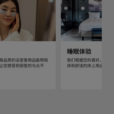
睡眠体验
高品质的浴室客用品能帮助
我们根据您的喜好，提供
让您感受到丽笙的与众不
床和舒适的床上用品。