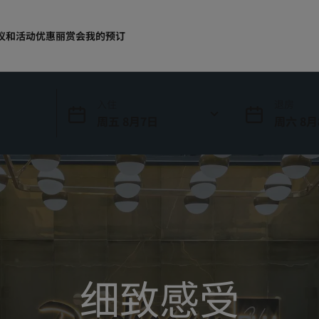
议和活动
优惠
丽赏会
我的预订
入住
退房
周五 8月7日
周六 8月
细致感受