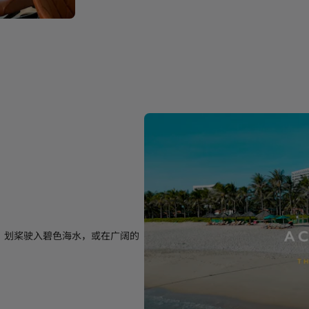
、划桨驶入碧色海水，或在广阔的