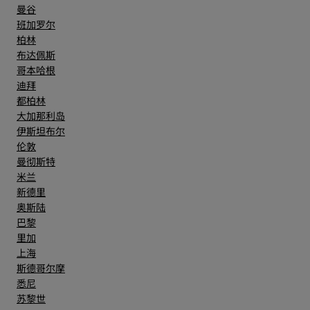
曼谷
班加罗尔
柏林
布达佩斯
哥本哈根
迪拜
都柏林
大加那利岛
伊斯坦布尔
伦敦
曼彻斯特
米兰
新德里
奥斯陆
巴黎
里加
上海
斯德哥尔摩
悉尼
苏黎世