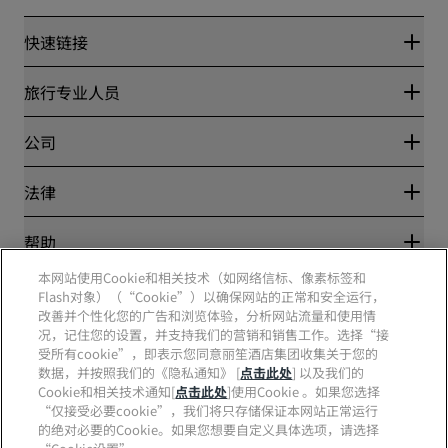
快速链接
丽赏会
旅行专业人员
优惠在线价格保证
Blog
合作伙伴
公司
目的地
旅行社
新开和即将开业的酒店
丽笙酒店集团
法律
丽笙酒店集团APP
媒体
体育认证酒店
工作机会 RHG
隐私中心
帮助
家庭友好型酒店
工作机会 PPHE
法律声明
健康与安全
工作机会 EHL
本网站使用Cookie和相关技术（如网络信标、像素标签和
丽赏会条款和条件
消费者警示
Flash对象）（“Cookie”）以确保网站的正常和安全运行，
The Club by RHG
社交媒体
网站使用协议
联系方式
改善并个性化您的广告和浏览体验，分析网站流量和使用情
发展机会
数字无障碍
常见问题
况，记住您的设置，并支持我们的营销和销售工作。选择“接
责任经营
丽笙酒店集团品牌
现代奴隶制声明
网站地图
受所有cookie”，即表示您同意丽笙酒店集团收集关于您的
采购
数据，并按照我们的《隐私通知》 [
点击此处
] 以及我们的
Cookie和相关技术通知[
点击此处
]使用Cookie 。如果您选择
“仅接受必要cookie”，我们将只存储保证本网站正常运行
的绝对必要的Cookie。如果您想要自定义具体选项，请选择