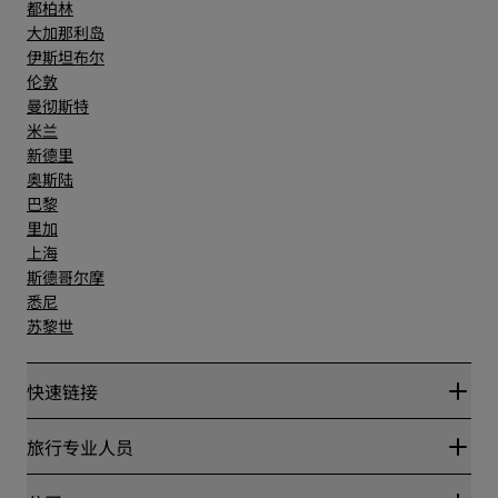
都柏林
大加那利岛
伊斯坦布尔
伦敦
曼彻斯特
米兰
新德里
奥斯陆
巴黎
里加
上海
斯德哥尔摩
悉尼
苏黎世
快速链接
丽赏会
旅行专业人员
优惠在线价格保证
Blog
合作伙伴