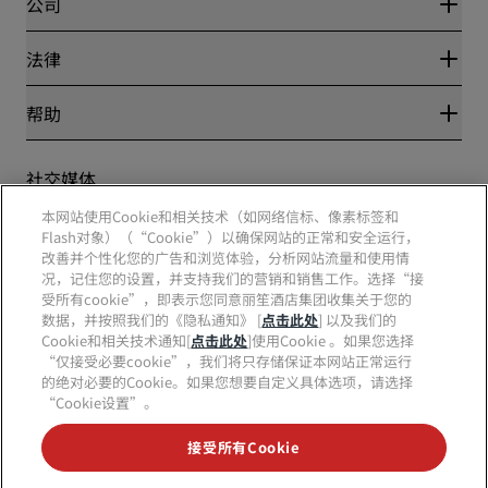
公司
目的地
旅行社
新开和即将开业的酒店
丽笙酒店集团
法律
丽笙酒店集团APP
媒体
体育认证酒店
工作机会 RHG
隐私中心
帮助
家庭友好型酒店
工作机会 PPHE
法律声明
健康与安全
工作机会 EHL
丽赏会条款和条件
消费者警示
The Club by RHG
社交媒体
网站使用协议
联系方式
发展机会
数字无障碍
常见问题
本网站使用Cookie和相关技术（如网络信标、像素标签和
责任经营
丽笙酒店集团品牌
现代奴隶制声明
网站地图
Flash对象）（“Cookie”）以确保网站的正常和安全运行，
采购
改善并个性化您的广告和浏览体验，分析网站流量和使用情
况，记住您的设置，并支持我们的营销和销售工作。选择“接
受所有cookie”，即表示您同意丽笙酒店集团收集关于您的
数据，并按照我们的《隐私通知》 [
点击此处
] 以及我们的
Cookie和相关技术通知[
点击此处
]使用Cookie 。如果您选择
“仅接受必要cookie”，我们将只存储保证本网站正常运行
的绝对必要的Cookie。如果您想要自定义具体选项，请选择
“Cookie设置”。
不再错失我们最受欢迎的酒店优惠
无障碍功能
接受所有Cookie
无障碍设置