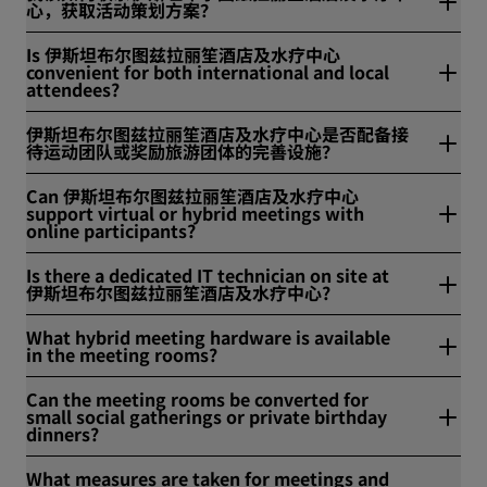
心，获取活动策划方案？
停车, 优质视听设备, 宴会厅迎宾区, 婚礼与活动协调员, 休息区。
请通过sales.tuzla.istanbul@radissonblu.com联系酒店。
Is 伊斯坦布尔图兹拉丽笙酒店及水疗中心
convenient for both international and local
attendees?
是，我们距离萨比哈·格克琴(SAW)仅10至15分钟车程。
伊斯坦布尔图兹拉丽笙酒店及水疗中心是否配备接
待运动团队或奖励旅游团体的完善设施？
是，伊斯坦布尔图兹拉丽笙酒店及水疗中心拥有丰富水疗与体能
Can 伊斯坦布尔图兹拉丽笙酒店及水疗中心
恢复设施，非常适合专业团队入住。
support virtual or hybrid meetings with
online participants?
是，可举办虚拟会议与混合式会议或活动。
Is there a dedicated IT technician on site at
伊斯坦布尔图兹拉丽笙酒店及水疗中心?
是，在预定活动时间内，一名IT专员全程待命。
What hybrid meeting hardware is available
in the meeting rooms?
伊斯坦布尔图兹拉丽笙酒店及水疗中心配备高清摄像头与一体化
Can the meeting rooms be converted for
音响系统。
small social gatherings or private birthday
dinners?
是，例如，酒店宴会厅可隔断拆分，用于承办私人生日晚宴。
What measures are taken for meetings and