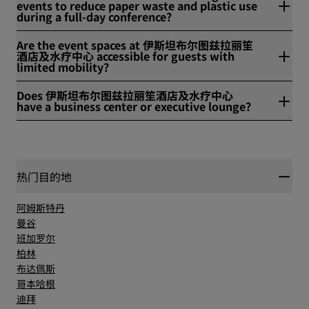
events to reduce paper waste and plastic use
during a full-day conference?
伊斯坦布尔图兹拉丽笙酒店及水疗中心采用玻璃冷水壶与电子指
Are the event spaces at 伊斯坦布尔图兹拉丽笙
示牌，减少废弃物产生。
酒店及水疗中心 accessible for guests with
limited mobility?
是，我们的活动场地设有无障碍轮椅通道，方便行动不便的宾客
Does 伊斯坦布尔图兹拉丽笙酒店及水疗中心
出行。
have a business center or executive lounge?
是，伊斯坦布尔图兹拉丽笙酒店及水疗中心设有一间商务中心。
热门目的地
阿姆斯特丹
曼谷
班加罗尔
柏林
布达佩斯
哥本哈根
迪拜