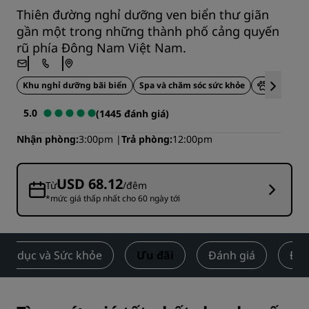
Thiên đường nghỉ dưỡng ven biển thư giãn
gần một trong những thành phố cảng quyến
rũ phía Đông Nam Việt Nam.
Khu nghỉ dưỡng bãi biển
Spa và chăm sóc sức khỏe
Thân thiệ
5.0
(1445 đánh giá)
Nhận phòng
3:00pm
Trả phòng
12:00pm
USD 68.12
Từ
/đêm
*mức giá thấp nhất cho 60 ngày tới
Thể dục và Sức khỏe
Ưu đãi
Đánh giá
Điể