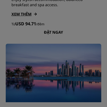
breakfast and spa access.
XEM THÊM
USD 94.71
Từ
/
đêm
ĐẶT NGAY