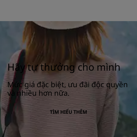
Hãy tự thưởng cho mình
Mức giá đặc biệt, ưu đãi độc quyền
và nhiều hơn nữa.
TÌM HIỂU THÊM