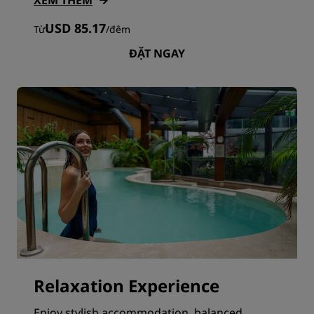
XEM THÊM
USD 85.17
Từ
/
đêm
ĐẶT NGAY
Relaxation Experience
Enjoy stylish accommodation, balanced