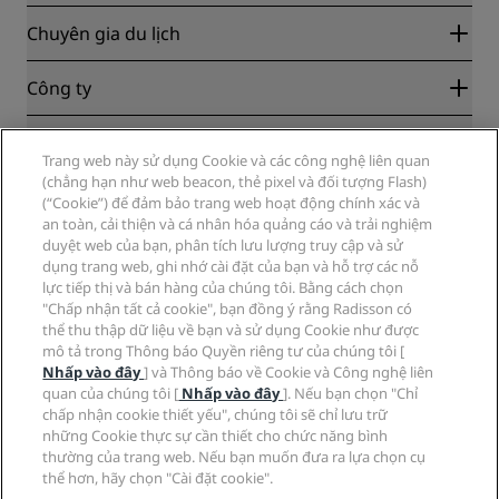
Radisson Rewards
Chuyên gia du lịch
Bảo đảm Mức giá Trực tuyến Tốt nhất
Blog
Đối tác
Công ty
Các điểm đến
Đại lý du lịch
Khách sạn mới và sắp ra mắt
Radisson Hotel Group
Pháp lý
Ứng dụng Radisson Hotels
Trang web này sử dụng Cookie và các công nghệ liên quan
Phương tiện truyền thông
Khách sạn được phê duyệt cho thể thao
(chẳng hạn như web beacon, thẻ pixel và đối tượng Flash)
Việc làm tại RHG
Trung tâm Quyền riêng tư
Trợ giúp
Khách sạn Thân thiện với Gia đình
(“Cookie”) để đảm bảo trang web hoạt động chính xác và
Việc làm tại PPHE
Thông báo pháp lý
Sức khỏe và An toàn
an toàn, cải thiện và cá nhân hóa quảng cáo và trải nghiệm
Việc làm tại EHL
Điều khoản và điều kiện của Radisson Rewards
duyệt web của bạn, phân tích lưu lượng truy cập và sử
Cảnh báo người tiêu dùng
The Club by RHG
Mạng xã hội
Thỏa thuận sử dụng trang web
dụng trang web, ghi nhớ cài đặt của bạn và hỗ trợ các nỗ
Liên hệ
Cơ hội Phát triển
lực tiếp thị và bán hàng của chúng tôi. Bằng cách chọn
Khả năng truy cập Kỹ thuật số
Câu hỏi thường gặp
Thương hiệu Radisson Hotels
Kinh doanh có Trách nhiệm
"Chấp nhận tất cả cookie", bạn đồng ý rằng Radisson có
Đạo luật Chống nô lệ Hiện đại
Sơ đồ trang web
thể thu thập dữ liệu về bạn và sử dụng Cookie như được
Thu mua
mô tả trong Thông báo Quyền riêng tư của chúng tôi [
Nhấp vào đây
] và Thông báo về Cookie và Công nghệ liên
quan của chúng tôi [
Nhấp vào đây
]. Nếu bạn chọn "Chỉ
chấp nhận cookie thiết yếu", chúng tôi sẽ chỉ lưu trữ
những Cookie thực sự cần thiết cho chức năng bình
thường của trang web. Nếu bạn muốn đưa ra lựa chọn cụ
thể hơn, hãy chọn "Cài đặt cookie".
KHÔNG BAO GIỜ BỎ LỠ CÁC ƯU ĐÃI PHỔ BIẾN NHẤT