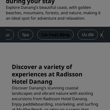
during your stay
Explore Danang’s beautiful coast, with golden
beaches, mountains, forests, and nature, making it
an ideal spot for adventure and relaxation.
ể dục
Spa
Các hoạt động
Ưu đãi
Đ
Discover a variety of
experiences at Radisson
Hotel Danang
Discover Danang’s stunning coastal
landscapes and vibrant nature with exciting
excursions from Radisson Hotel Danang.
Enjoy paddleboarding, snorkeling, and surfing
at My Khe Beach, or relax on a scenic Han