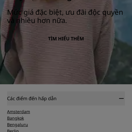
Mức giá đặc biệt, ưu đãi độc quyền
và nhiều hơn nữa.
TÌM HIỂU THÊM
Các điểm đến hấp dẫn
Amsterdam
Bangkok
Bengaluru
Berlin