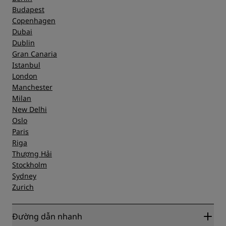
Budapest
Copenhagen
Dubai
Dublin
Gran Canaria
Istanbul
London
Manchester
Milan
New Delhi
Oslo
Paris
Riga
Thượng Hải
Stockholm
Sydney
Zurich
Đường dẫn nhanh