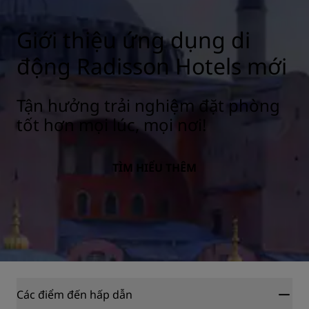
Giới thiệu ứng dụng di
động Radisson Hotels mới
Tận hưởng trải nghiệm đặt phòng
tốt hơn mọi lúc, mọi nơi!
TÌM HIỂU THÊM
Các điểm đến hấp dẫn