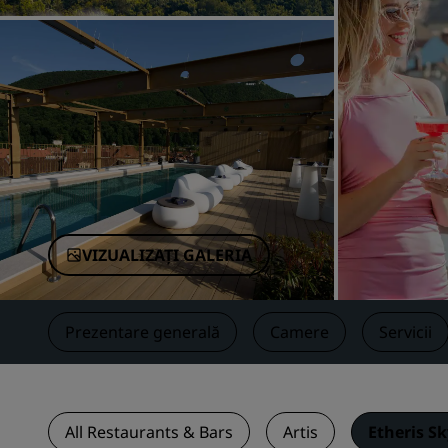
Mărci afiliate în China
VIZUALIZAȚI GALERIA
Prezentare generală
Camere
Servicii
All Restaurants & Bars
Artis
Etheris S