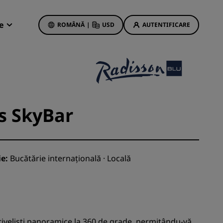
e
ROMÂNĂ
|
USD
AUTENTIFICARE
son Rewards
vările mele
Oferte hoteliere
Descoperiți ofertele noastre
s SkyBar
Prima dată e cu noroc
Ofertele zilei
Rezervați în avans
ie:
Bucătărie internațională · Locală
Vedeți pachetele noastre
Idei de călătorie
ings
Hoteluri adecvate pentru familii
riveliști panoramice la 360 de grade, permițându-vă
Rad Pets