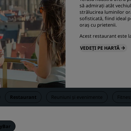
să admirați atât vechiul
întâlniri
strălucirea luminilor or
Solicitați o ofertă
sofisticată, fiind ideal
Destinații de eveniment
oraș cu prietenii.
Soluții pentru domenii de
Acest restaurant este l
activitate
VEDEȚI PE HARTĂ
Căutați zboruri
Căutați zboruri
Restaurant
Căutați un restaurant
Restaurant
Reuniuni și evenimente
Fitnes
Servicii digitale
Aplicația Radisson Hotels
kyBar