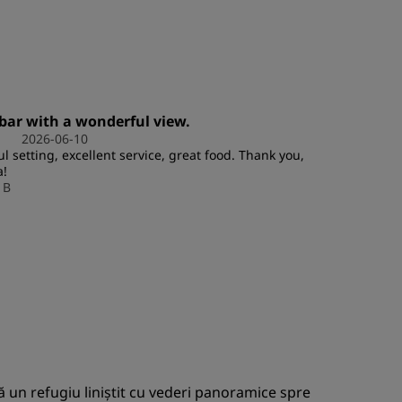
ÎNSCRIEȚI-VĂ
bar with a wonderful view.
2026-06-10
ul setting, excellent service, great food. Thank you,
a!
 B
ă un refugiu liniștit cu vederi panoramice spre