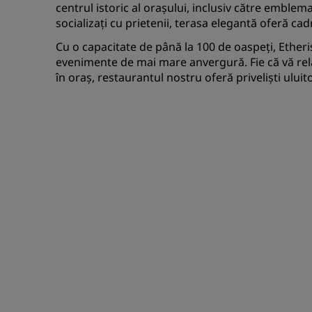
centrul istoric al orașului, inclusiv către emblema
socializați cu prietenii, terasa elegantă oferă cad
Cu o capacitate de până la 100 de oaspeți, Etheris
evenimente de mai mare anvergură. Fie că vă rela
în oraș, restaurantul nostru oferă priveliști ului
e