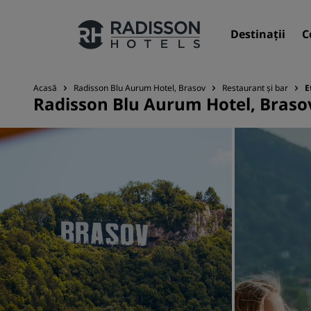
Destinații
C
Acasă
Radisson Blu Aurum Hotel, Brasov
Restaurant și bar
E
Radisson Blu Aurum Hotel, Braso
Mărcile noastre
Mărci Radisson Hotels