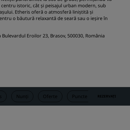
 centru istoric, cât și peisajul urban modern, sub
Locații pentru nuntă
așului. Etheris oferă o atmosferă liniștită și
Sejururi sustenabile
 pentru o băutură relaxantă de seară sau o ieșire în
Sejururi pentru echipe sportive
Călător de afaceri
a Bulevardul Eroilor 23, Brasov, 500030, România
Hoteluri din centrul orașului
Vizitați blogul nostru
Radisson Rewards
Descoperiți Radisson Rewards
Beneficii
s
Nunți
Oferte
Puncte de atracție din apr
REZERVAȚI
Cum să folosiți punctele
Cum să câștigați puncte
Rezervatori și planificatori