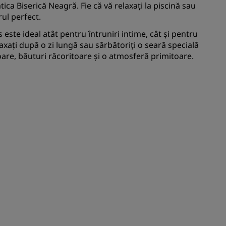
tica Biserică Neagră. Fie că vă relaxați la piscină sau
rul perfect.
 este ideal atât pentru întruniri intime, cât și pentru
xați după o zi lungă sau sărbătoriți o seară specială
toare, băuturi răcoritoare și o atmosferă primitoare.